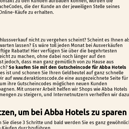
 Kontakt zu den Kunden aufbauen können, wurden die
heCodes, die der Kunde an der jeweiligen Stelle seines
Online-Käufe zu erhalten.
hlussverkauf nicht zu vergehen scheint? Scheint es Ihnen al
warten lassen? Es wäre toll jeden Monat bei Ausverkäufen
ftige Rabatte! Hier verfügen Sie über die begehrtesten
eicht zu machen, ohne dabei noch länger auf den
ist jedoch, dass man ganz gemütlich von zu Hause aus
uch?
So kaufen Sie mit den Gutscheincode für Abba Hotels
h es ist und schonen Sie Ihren Geldbeutel auf ganz schnelle
ir auf www.deraktionscode.de eine ausgezeichnete Seite für
, um ihre Gutscheincodes möglichen neuen Kunden
gnen. Mit unserer Arbeit helfen wir Shops wie Abba Hotels
mengen zu steigern, und Internetnutzern verhelfen wir dazu
tzen, um bei Abba Hotels zu sparen
 Sie diese 3 Schritte und bald werden Sie es ganz gewöhnlic
ne-Käufen durchzuführen.