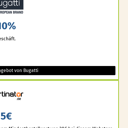
10%
eschäft.
ngebot von Bugatti
5€