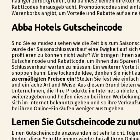
häufiger zurückgreifen, und da diese keinen direkten
Rabttcodes herausgebracht. Promotioncodes sind einfac
Warenkorbs angibt, um Vorteile und Rabatte auf seine 
Abba Hotels Gutscheincode
Sind Sie es müdezu sehen wie die Zeit bis zum Saisonsc
würde der Saisonschlussverkauf eine Ewigkeit auf sich 
profitieren zu können nicht wahr? Wir bringen Ihnen sa
Gutscheincode und Rabattcode, um Ihnen das Sparen l
Schlussverkauf warten zu müssen. Ein weiterer Vorteil 
shoppen kann! Eine lockende Idee, denken Sie nicht a
zu ermäßigten Preisen ein!
Stellen Sie fest wie einfac
und einfache Art und Weise. Aus diesem Grund bieten w
Unternehmen, die Ihre Produkte im Internet anbieten
weiterzugeben und helfen diesen bei ihren Werbekampa
sich im Internet bekanntzugeben und so ihre Verkaufs
bei ihren Online-Einkäufen weniger auszugeben.
Lernen Sie Gutscheincode zu nu
Einen Gutscheincode anzuwenden ist sehr leicht. Folgen
finden, diese Schritte immer wieder bei all Ihren Onli