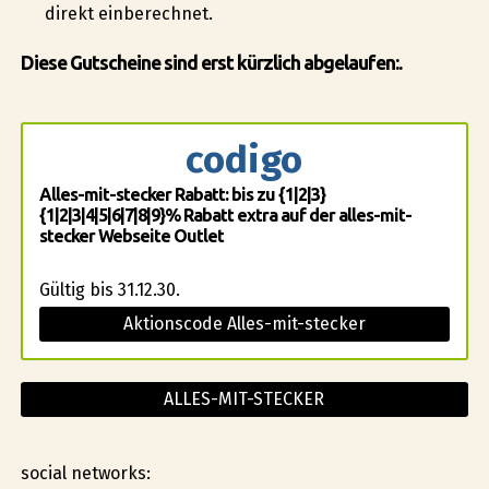
direkt einberechnet.
Diese Gutscheine sind erst kürzlich abgelaufen:.
codigo
Alles-mit-stecker Rabatt: bis zu {1|2|3}
{1|2|3|4|5|6|7|8|9}% Rabatt extra auf der alles-mit-
stecker Webseite Outlet
Gültig bis 31.12.30.
Aktionscode Alles-mit-stecker
ALLES-MIT-STECKER
social networks: