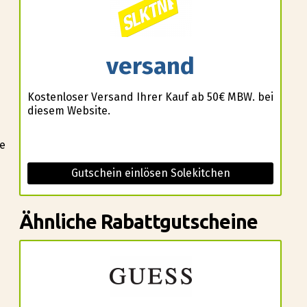
versand
Kostenloser Versand Ihrer Kauf ab 50€ MBW. bei
diesem Website.
ie
Gutschein einlösen Solekitchen
Ähnliche Rabattgutscheine