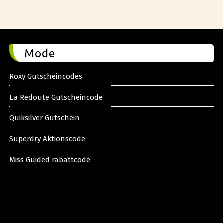
Mode
Roxy Gutscheincodes
La Redoute Gutscheincode
Quiksilver Gutschein
Superdry Aktionscode
Miss Guided rabattcode