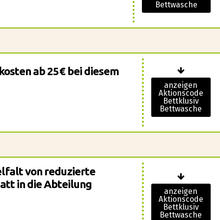
Bettwasche
kosten ab 25€ bei diesem
anzeigen
Aktionscode
Bettklusiv
Bettwasche
lfalt von reduzierte
att in die Abteilung
anzeigen
Aktionscode
Bettklusiv
Bettwasche