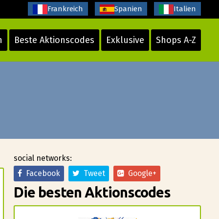
Frankreich
Spanien
Italien
n
Beste Aktionscodes
Exklusive
Shops A-Z
social networks:
Facebook
Tweet
Google+
Die besten Aktionscodes