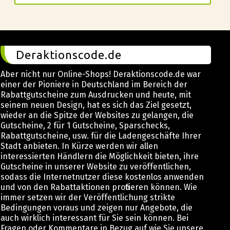
Deraktionscode.de
Aber nicht nur Online-Shops! Deraktionscode.de war
einer der Pioniere in Deutschland im Bereich der
Rabattgutscheine zum Ausdrucken und heute, mit
seinem neuen Design, hat es sich das Ziel gesetzt,
wieder an die Spitze der Websites zu gelangen, die
Gutscheine, 2 für 1 Gutscheine, Sparschecks,
Rabattgutscheine, usw. für die Ladengeschäfte Ihrer
Stadt anbieten. In Kürze werden wir allen
interessierten Händlern die Möglichkeit bieten, ihre
Gutscheine in unserer Website zu veröffentlichen,
sodass die Internetnutzer diese kostenlos anwenden
und von den Rabattaktionen profitieren können. Wie
immer setzen wir der Veröffentlichung strikte
Bedingungen voraus und zeigen nur Angebote, die
auch wirklich interessant für Sie sein können. Bei
Fragen oder Kommentare in Bezug auf wie Sie unsere