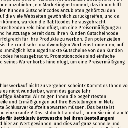
ode anzubieten, ein Marketinginstrument, das ihnen hilft
ellen Kunden Gutscheincodes anzubieten gehört zu den
f die viele Webseiten gewöhnlich zurückgreifen, und da
n können, wurden die Rabttcodes herausgebracht.
prechenden Feld hineinfügt, um eine Preisermäßigung zu
 sind heutzutage bereit dazu ihren Kunden Gutscheincode
erfolgreich für ihre Produkte zu werben. Den potenziellen
ssischen und sehr unaufwendigen Werbeinstrumenten, auf
es unmöglich ist ausgedruckte Gutscheine von den Kunden
ncodes herausgebracht. Promotioncodes sind einfache
ld seines Warenkorbs hineinfügt, um eine Preisermäßigung
chlussverkauf nicht zu vergehen scheint? Kommt es Ihnen vo
e es nicht wunderbar, wenn das ganze Jahr
aftige Rabatte! Wir zeigen Ihnen die begehrtesten
teile und Ermäßigungen auf Ihre Bestellungen im Netz
te Schlussverkaufzeit abwarten müssen. Das beste ist
e einzukaufen! Das ist doch traumhaft, finden Sie nicht auch
e für Bettklusiv Bettwasche bei Ihren Bestellungen!
rd hier an Wert gewinnen, und dies auf ganz schnelle und