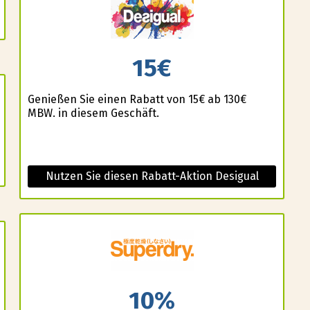
15€
Genießen Sie einen Rabatt von 15€ ab 130€
MBW. in diesem Geschäft.
Nutzen Sie diesen Rabatt-Aktion Desigual
10%