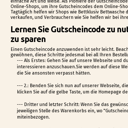
einfache Art und Weise. Als Pioniere der Gutscheincode 
Online-Shops, um ihre Gutscheincodes dem Online-Sho
Tagtäglich helfen wir Shops wie Bettklusiv Bettwasche
verkaufen, und Verbrauchern wie Sie helfen wir bei ihr
Lernen Sie Gutscheincode zu nu
zu sparen
Einen Gutscheincode anzuwenden ist sehr leicht. Beacht
gewöhnen, diese Schritte jedesmal bei all Ihren Bestel
--- Als Erstes: Gehen Sie auf unsere Webseite und du
interessieren anzuschauen.Sie werden auf diese Wei
die Sie ansonsten verpasst hätten.
--- 2.: Befinden Sie sich nun auf unserer Webseite, 
klicken Sie auf die gelbe Taste, um die Homepage d
--- Dritter und letzter Schritt: Wenn Sie das gewün
jeweiligen Stelle des Warenkorbs ein, wo "Gutschei
miteinbezogen.