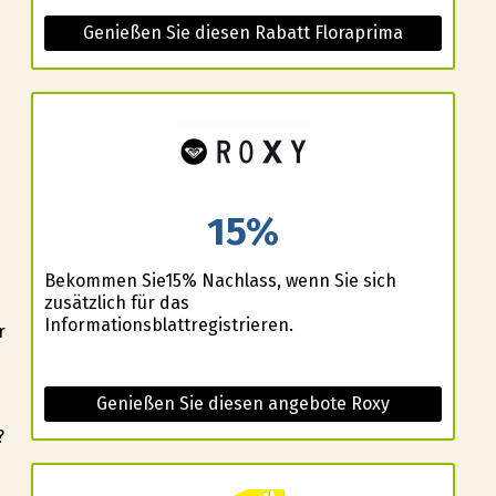
Genießen Sie diesen Rabatt Floraprima
15%
Bekommen Sie15% Nachlass, wenn Sie sich
zusätzlich für das
Informationsblattregistrieren.
r
Genießen Sie diesen angebote Roxy
?