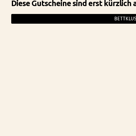
Diese Gutscheine sind erst kürzlich 
BETTKLUS