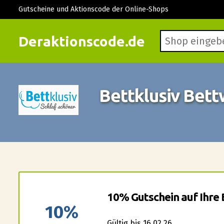
Gutscheine und Aktionscode der Online-Shops
Deraktionscode.de
Bettklusiv Bet
10% Gutschein auf Ihre 
10%
Gültig bis 16.02.26.