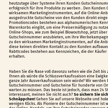
heutzutage über Systeme ihren Kunden Gutscheinnumme
erfolgreich für ihre Produkte zu werben . Den Kunden 
wirksamen Marketinginstrumenten, auf die Online-Anbie
ausgedruckte Gutscheine von den Kunden direkt einge
Promotioncodes bestehen aus alphanumerischen Kennz
Warenkorbs eingibt, um eine Preisermäßigung zu nutzen. 
Online-Shops, wie zum Beispiel Blowoutshop, jetzt übe
Gutscheinnummer anzubieten, um ihre Werbekampagne
zu den wirksamen Marketinginstrumenten, auf die Anbi
diese keinen direkten Kontakt zu den Kunden aufbaue
Rabttcodes bestehen aus Kennzeichen, die der Käufer an
erhalten.
Haben Sie die Nase voll davonzu sehen wie die Zeit bis
Ihnen als würde die Schlussverkaufssaison eine Ewigke
ganze Jahr Ausverkaufssaison sein würde? Wir werden I
Gutscheinnummer und Gutscheine für hunderte von Onl
warten zu müssen. Das beste ist jedoch, dass man 24 St
interessant, meinen Sie nicht auch?
So sichern Sie si
Schnäppchen!
Gehen Sie auf unsere Webseite und holen
wenigen Klicks. Als Pioniere der Gutscheinnummer ist 