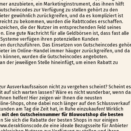
r anzubieten, ein Marketinginstrument, das ihnen hilft
Gutscheincodes zur Verfügung zu stellen gehört zu den
ter gewöhnlich zurückgreifen, und da es kompliziert ist
reicht zu bekommen, wurden die Rabttcodes erschaffen.
eichen, die der Nutzer im entsprechenden Feld seines
Eine gute Nachricht für alle Geldbörsen ist, dass fast alle
r Systeme verfügen ihren potenziellen Kunden
n durchzuführen. Das Einsetzen von Gutscheincodes gehör
eter im Online-Handel immer häufiger zurückgreifen, und da
n können, wurden die Gutscheincodes angeboten.
 der jeweiligen Stelle hineinfügt, um einen Rabatt zu
 zur Ausverkaufssaison nicht zu vergehen scheint? Scheint es
it auf sich warten lassen? Wäre es nicht wunderbar, wenn da
hnen helfen! Hier zeigen wir Ihnen die neusten
ine-Shops, ohne dabei noch länger auf den Schlussverkauf
unden am Tag die Zeit hat, in Ruhe einzukaufen! Wirklich
ch mit den Gutscheinnummer für Blowoutshop die besten
 Sie sich die Rabatte der besten Shops in nur einigen
www.deraktionscode.de eine ideale Bezugsseite für Anbieter