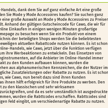
-Handels, dank dem Sie auf ganz einfache Art eine große
len Sie Mode y Mode Accessoires kaufen? Sie suchen ganz
e eine große Auswahl an Mode y Mode Accessoires zu Preisen
. Anhand der gültigen Gutscheincode für Cawo, die wir für
online Einkaufen in einigen wenigen Minuten großartige
Homepage zu besuchen wenn Sie ein Produkt von einem
hnis der beteiligten Shops werden Sie die beliebtesten
eweiligen aktuellen Rabattcode nutzen können. Es ist schon
line-Handels, wie Cawo, jetzt über die Funktion verfügen
um ihre Werbeaktionen zu entwickeln. Das Einsetzen von
ginstrumenten, auf die Anbieter im Online-Handel immer
ntakt zu den Kunden aufbauen können, wurden die
ehen aus alphanumerischen Kennzeichen, die der Nutzer im
liche Zusatzleistungen oder Rabatte zu nutzen. Es ist scho
s, wie Cawo, nun bereit dazu sind ihren Kunden
s ihnen hilft erfolgreich für ihre Produkte zu werben. Den
t zu den klassischen und sehr wirksamen
zurückgreifen, und da es sehr umständlich ist ausgedruckte
ommen, wurden die Rabttcodes erschaffen. Rabttcodes sind
gen Feld eingibt, um verschiedenartige Rabatte zu nutzen.