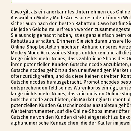
Cawo gilt als ein anerkanntes Unternehmen des Online
Auswahl an Mode y Mode Accessoires finden können.Wol
sicher auch nach den besten Rabatten. Cawo hat für Si
die jeden Geldbeutel erfreuen werden zusammengestellt
Sie ausfindig gemacht haben, ist es ganz einfach beim 
Rabatte zu erhalten. Erinnern Sie sich daran unsere 
Online-Shop bestellen möchten. Anhand unseres Verzeic
Mode y Mode Accessoires Shops entdecken und all die j
lange nichts mehr Neues, dass zahlreiche Shops des On
ihren potenziellen Kunden Gutscheincode anzubieten, 
Gutscheincodes gehört zu den unaufwendigen Marketin
öfter zurückgreifen, und da diese keinen direkten Ko
Gutscheincodes herausgebracht. Promotioncodes best
entsprechenden Feld seines Warenkorbs einfügt, um jeg
lange nichts mehr Neues, dass die meisten Online-Shop
Gutscheincode anzubieten, ein Marketinginstrument, da
potenziellen Kunden Gutscheincodes anzubieten gehör
Werbeinstrumenten, auf die Online-Shops immer öfter 
Gutscheine von den Kunden direkt eingereicht zu bek
alphanumerische Kennzeichen, die der Käufer im jeweil