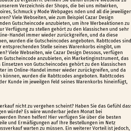
nserem Verzeichnis der Shops, die bei uns mitwirken,
ires, Schmuck y Mode Webpages finden und all die jeweilige
ren? Viele Webseiten, wie zum Beispiel Cazar Design
 Kunden Gutscheincode anzubieten, um ihre Werbeaktionen zu
r Verfügung zu stellen gehört zu den klassischen und sehr
ine-Handel immer wieder zurückgreifen, und da diese
en, wurden die Gutscheincodes angeboten. Rabttcodes sin
r entsprechenden Stelle seines Warenkorbs eingibt, um
ren? Viele Webseiten, wie Cazar Design Dessous, verfügen
en Gutscheincode anzubieten, ein Marketinginstrument, das
as Einsetzen von Gutscheincodes gehört zu den klassischen
ter im Online-Handel immer wieder zurückgreifen, und da
n können, wurden die Rabttcodes angeboten. Rabttcodes
er Kunde im jeweilgen Feld seines Warenkorbs hineinfügt,
verkauf nicht zu vergehen scheint? Haben Sie das Gefühl das
ngen würde? Es wäre wunderbar jeden Monat bei
 werden Ihnen helfen! Hier verfügen Sie über die besten
eile und Ermäßigungen auf Ihre Bestellungen im Netz
sverkauf warten zu müssen. Ein weiterer Vorteil ist jedoch,