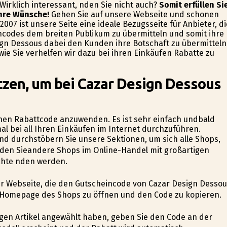
rklich interessant, finden Sie nicht auch?
Somit erfüllen Si
Ihre Wünsche!
Gehen Sie auf unsere Webseite und schonen
 2007 ist unsere Seite eine ideale Bezugsseite für Anbieter, di
ncodes dem breiten Publikum zu übermitteln und somit ihre
ign Dessous dabei den Kunden ihre Botschaft zu übermitteln
ie Sie verhelfen wir dazu bei ihren Einkäufen Rabatte zu
tzen, um bei Cazar Design Dessous
 einen Rabattcode anzuwenden. Es ist sehr einfach undbald
l bei all Ihren Einkäufen im Internet durchzuführen.
und durchstöbern Sie unsere Sektionen, um sich alle Shops,
rden Sieandere Shops im Online-Handel mit großartigen
hte finden werden.
erer Webseite, die den Gutscheincode von Cazar Design Desso
die Homepage des Shops zu öffnen und den Code zu kopieren.
tigen Artikel angewählt haben, geben Sie den Code an der