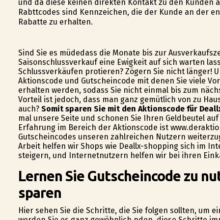
und da diese keinen direkten Kontakt zu den Kunden 
Rabttcodes sind Kennzeichen, die der Kunde an der en
Rabatte zu erhalten.
Sind Sie es müdedass die Monate bis zur Ausverkaufsze
Saisonschlussverkauf eine Ewigkeit auf sich warten la
Schlussverkäufen profitieren? Zögern Sie nicht länger! U
Aktionscode und Gutscheincode mit denen Sie viele Vor
erhalten werden, sodass Sie nicht einmal bis zum näch
Vorteil ist jedoch, dass man ganz gemütlich von zu Hau
auch?
Somit sparen Sie mit den Aktionscode für Deall
mal unsere Seite und schonen Sie Ihren Geldbeutel auf 
Erfahrung im Bereich der Aktionscode ist www.deraktio
Gutscheincodes unseren zahlreichen Nutzern weiterzu
Arbeit helfen wir Shops wie Deallx-shopping sich im 
steigern, und Internetnutzern helfen wir bei ihren Ein
Lernen Sie Gutscheincode zu nut
sparen
Hier sehen Sie die Schritte, die Sie folgen sollten, um
werden Sie es ganz gewöhnlich finden, diese Schritte im