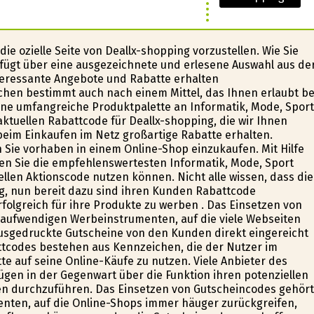
e ofizielle Seite von Deallx-shopping vorzustellen. Wie Sie
fügt über eine ausgezeichnete und erlesene Auswahl aus de
nteressante Angebote und Rabatte erhalten
uchen bestimmt auch nach einem Mittel, das Ihnen erlaubt be
eine umfangreiche Produktpalette an Informatik, Mode, Sport
aktuellen Rabattcode für Deallx-shopping, die wir Ihnen
 beim Einkaufen im Netz großartige Rabatte erhalten.
 Sie vorhaben in einem Online-Shop einzukaufen. Mit Hilfe
en Sie die empfehlenswertesten Informatik, Mode, Sport
len Aktionscode nutzen können. Nicht alle wissen, dass die
ng, nun bereit dazu sind ihren Kunden Rabattcode
rfolgreich für ihre Produkte zu werben . Das Einsetzen von
naufwendigen Werbeinstrumenten, auf die viele Webseiten
ausgedruckte Gutscheine von den Kunden direkt eingereicht
tcodes bestehen aus Kennzeichen, die der Nutzer im
e auf seine Online-Käufe zu nutzen. Viele Anbieter des
ügen in der Gegenwart über die Funktion ihren potenziellen
n durchzuführen. Das Einsetzen von Gutscheincodes gehört
ten, auf die Online-Shops immer häufiger zurückgreifen,