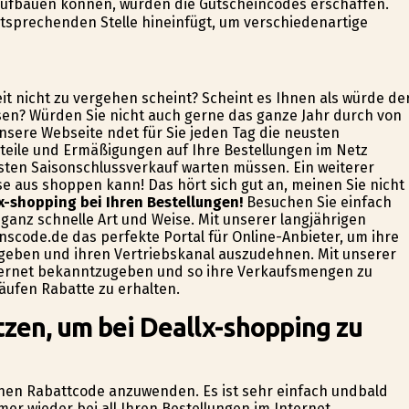
aufbauen können, wurden die Gutscheincodes erschaffen.
tsprechenden Stelle hineinfügt, um verschiedenartige
it nicht zu vergehen scheint? Scheint es Ihnen als würde de
ssen? Würden Sie nicht auch gerne das ganze Jahr durch von
nsere Webseite findet für Sie jeden Tag die neusten
teile und Ermäßigungen auf Ihre Bestellungen im Netz
sten Saisonschlussverkauf warten müssen. Ein weiterer
se aus shoppen kann! Das hört sich gut an, meinen Sie nicht
x-shopping bei Ihren Bestellungen!
Besuchen Sie einfach
ganz schnelle Art und Weise. Mit unserer langjährigen
nscode.de das perfekte Portal für Online-Anbieter, um ihre
geben und ihren Vertriebskanal auszudehnen. Mit unserer
Internet bekanntzugeben und so ihre Verkaufsmengen zu
käufen Rabatte zu erhalten.
zen, um bei Deallx-shopping zu
 einen Rabattcode anzuwenden. Es ist sehr einfach undbald
mer wieder bei all Ihren Bestellungen im Internet