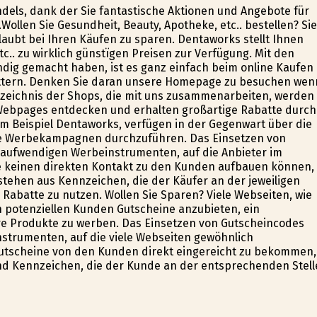
ndels, dank der Sie fantastische Aktionen und Angebote für
ollen Sie Gesundheit, Beauty, Apotheke, etc.. bestellen? Sie
aubt bei Ihren Käufen zu sparen. Dentaworks stellt Ihnen
c.. zu wirklich günstïgen Preisen zur Verfügung. Mit den
findig gemacht haben, ist es ganz einfach beim online Kaufen
attern. Denken Sie daran unsere Homepage zu besuchen wen
rzeichnis der Shops, die mit uns zusammenarbeiten, werden
. Webpages entdecken und erhalten großartige Rabatte durch
um Beispiel Dentaworks, verfügen in der Gegenwart über die
hre Werbekampagnen durchzuführen. Das Einsetzen von
naufwendigen Werbeinstrumenten, auf die Anbieter im
se keinen direkten Kontakt zu den Kunden aufbauen können,
tehen aus Kennzeichen, die der Käufer an der jeweiligen
Rabatte zu nutzen. Wollen Sie Sparen? Viele Webseiten, wie
en potenziellen Kunden Gutscheine anzubieten, ein
ihre Produkte zu werben. Das Einsetzen von Gutscheincodes
nstrumenten, auf die viele Webseiten gewöhnlich
Gutscheine von den Kunden direkt eingereicht zu bekommen,
nd Kennzeichen, die der Kunde an der entsprechenden Stell