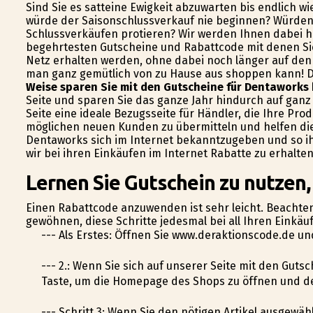
Sind Sie es satteine Ewigkeit abzuwarten bis endlich w
würde der Saisonschlussverkauf nie beginnen? Würden 
Schlussverkäufen profitieren? Wir werden Ihnen dabei h
begehrtesten Gutscheine und Rabattcode mit denen Sie
Netz erhalten werden, ohne dabei noch länger auf den 
man ganz gemütlich von zu Hause aus shoppen kann! Das
Weise sparen Sie mit den Gutscheine für Dentaworks 
Seite und sparen Sie das ganze Jahr hindurch auf ganz 
Seite eine ideale Bezugsseite für Händler, die Ihre Pr
möglichen neuen Kunden zu übermitteln und helfen di
Dentaworks sich im Internet bekanntzugeben und so i
wir bei ihren Einkäufen im Internet Rabatte zu erhalten
Lernen Sie Gutschein zu nutzen
Einen Rabattcode anzuwenden ist sehr leicht. Beachten 
gewöhnen, diese Schritte jedesmal bei all Ihren Einkäu
--- Als Erstes: Öffnen Sie www.deraktionscode.de u
--- 2.: Wenn Sie sich auf unserer Seite mit den Gutsc
Taste, um die Homepage des Shops zu öffnen und d
--- Schritt 3: Wenn Sie den nötigen Artikel ausgewä