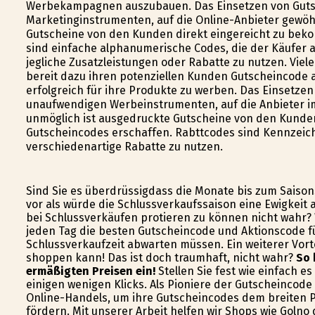
Werbekampagnen auszubauen. Das Einsetzen von Guts
Marketinginstrumenten, auf die Online-Anbieter gewöhn
Gutscheine von den Kunden direkt eingereicht zu be
sind einfache alphanumerische Codes, die der Käufer 
jegliche Zusatzleistungen oder Rabatte zu nutzen. Viele
bereit dazu ihren potenziellen Kunden Gutscheincode a
erfolgreich für ihre Produkte zu werben. Das Einsetze
unaufwendigen Werbeinstrumenten, auf die Anbieter i
unmöglich ist ausgedruckte Gutscheine von den Kunde
Gutscheincodes erschaffen. Rabttcodes sind Kennzeich
verschiedenartige Rabatte zu nutzen.
Sind Sie es überdrüssigdass die Monate bis zum Saiso
vor als würde die Schlussverkaufssaison eine Ewigkeit 
bei Schlussverkäufen profitieren zu können nicht wahr?
jeden Tag die besten Gutscheincode und Aktionscode fü
Schlussverkaufzeit abwarten müssen. Ein weiterer Vort
shoppen kann! Das ist doch traumhaft, nicht wahr?
So 
ermäßigten Preisen ein!
Stellen Sie fest wie einfach es
einigen wenigen Klicks. Als Pioniere der Gutscheincode
Online-Handels, um ihre Gutscheincodes dem breiten P
fördern. Mit unserer Arbeit helfen wir Shops wie Golfin