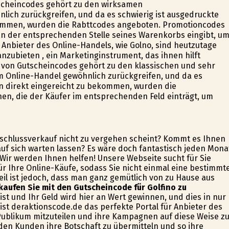
cheincodes gehört zu den wirksamen
lich zurückgreifen, und da es schwierig ist ausgedruckte
kommen, wurden die Rabttcodes angeboten. Promotioncodes
an der entsprechenden Stelle seines Warenkorbs eingibt, u
 Anbieter des Online-Handels, wie Golfino, sind heutzutage
nzubieten , ein Marketinginstrument, das ihnen hilft
n von Gutscheincodes gehört zu den klassischen und sehr
m Online-Handel gewöhnlich zurückgreifen, und da es
n direkt eingereicht zu bekommen, wurden die
en, die der Käufer im entsprechenden Feld einträgt, um
nschlussverkauf nicht zu vergehen scheint? Kommt es Ihnen
auf sich warten lassen? Es wäre doch fantastisch jeden Mona
 Wir werden Ihnen helfen! Unsere Webseite sucht für Sie
r Ihre Online-Käufe, sodass Sie nicht einmal eine bestimmt
eil ist jedoch, dass man ganz gemütlich von zu Hause aus
kaufen Sie mit den Gutscheincode für Golfino zu
 ist und Ihr Geld wird hier an Wert gewinnen, und dies in nur
 ist deraktionscode.de das perfekte Portal für Anbieter des
ublikum mitzuteilen und ihre Kampagnen auf diese Weise z
o den Kunden ihre Botschaft zu übermitteln und so ihre