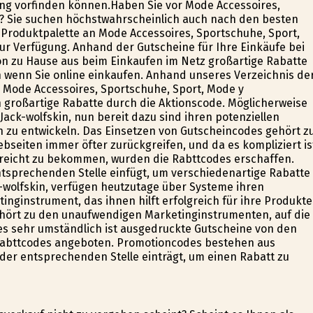
ung vorfinden können.Haben Sie vor Mode Accessoires,
? Sie suchen höchstwahrscheinlich auch nach den besten
e Produktpalette an Mode Accessoires, Sportschuhe, Sport,
ur Verfügung. Anhand der Gutscheine für Ihre Einkäufe bei
 von zu Hause aus beim Einkaufen im Netz großartige Rabatte
n wenn Sie online einkaufen. Anhand unseres Verzeichnis de
 Mode Accessoires, Sportschuhe, Sport, Mode y
großartige Rabatte durch die Aktionscode. Möglicherweise
Jack-wolfskin, nun bereit dazu sind ihren potenziellen
 zu entwickeln. Das Einsetzen von Gutscheincodes gehört z
bseiten immer öfter zurückgreifen, und da es kompliziert is
reicht zu bekommen, wurden die Rabttcodes erschaffen.
ntsprechenden Stelle einfügt, um verschiedenartige Rabatte
k-wolfskin, verfügen heutzutage über Systeme ihren
nginstrument, das ihnen hilft erfolgreich für ihre Produkte
hört zu den unaufwendigen Marketinginstrumenten, auf die
es sehr umständlich ist ausgedruckte Gutscheine von den
Rabttcodes angeboten. Promotioncodes bestehen aus
der entsprechenden Stelle einträgt, um einen Rabatt zu