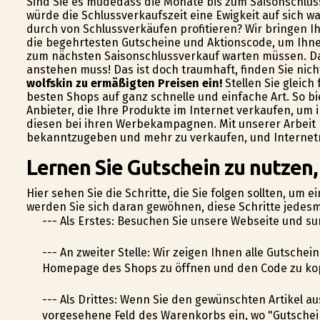
Sind Sie es müdedass die Monate bis zum Saisonschluss
würde die Schlussverkaufszeit eine Ewigkeit auf sich w
durch von Schlussverkäufen profitieren? Wir bringen Ih
die begehrtesten Gutscheine und Aktionscode, um Ihnen
zum nächsten Saisonschlussverkauf warten müssen. Das
anstehen muss! Das ist doch traumhaft, finden Sie nic
wolfskin zu ermäßigten Preisen ein!
Stellen Sie gleich 
besten Shops auf ganz schnelle und einfache Art. So bi
Anbieter, die Ihre Produkte im Internet verkaufen, um
diesen bei ihren Werbekampagnen. Mit unserer Arbeit h
bekanntzugeben und mehr zu verkaufen, und Internetnut
Lernen Sie Gutschein zu nutzen,
Hier sehen Sie die Schritte, die Sie folgen sollten, um 
werden Sie sich daran gewöhnen, diese Schritte jedesm
--- Als Erstes: Besuchen Sie unsere Webseite und su
--- An zweiter Stelle: Wir zeigen Ihnen alle Gutschei
Homepage des Shops zu öffnen und den Code zu ko
--- Als Drittes: Wenn Sie den gewünschten Artikel a
vorgesehene Feld des Warenkorbs ein, wo "Gutschein