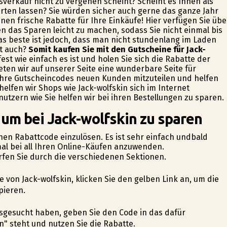
verkauf nicht zu vergehen scheint? Scheint es Ihnen als
arten lassen? Sie würden sicher auch gerne das ganze Jahr
nen frische Rabatte für Ihre Einkäufe! Hier verfügen Sie übe
 das Sparen leicht zu machen, sodass Sie nicht einmal bis
 beste ist jedoch, dass man nicht stundenlang im Laden
ht auch?
Somit kaufen Sie mit den Gutscheine für Jack-
fest wie einfach es ist und holen Sie sich die Rabatte der
eten wir auf unserer Seite eine wunderbare Seite für
 ihre Gutscheincodes neuen Kunden mitzuteilen und helfen
elfen wir Shops wie Jack-wolfskin sich im Internet
zern wie Sie helfen wir bei ihren Bestellungen zu sparen.
 um bei Jack-wolfskin zu sparen
einen Rabattcode einzulösen. Es ist sehr einfach undbald
al bei all Ihren Online-Käufen anzuwenden.
rfen Sie durch die verschiedenen Sektionen.
ne von Jack-wolfskin, klicken Sie den gelben Link an, um die
pieren.
usgesucht haben, geben Sie den Code in das dafür
" steht und nutzen Sie die Rabatte.