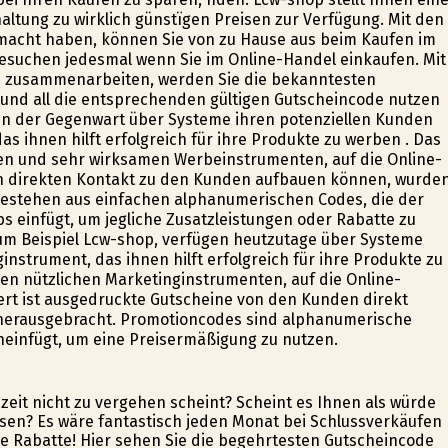
ltung zu wirklich günstïgen Preisen zur Verfügung. Mit den
 gemacht haben, können Sie von zu Hause aus beim Kaufen im
besuchen jedesmal wenn Sie im Online-Handel einkaufen. Mit
ns zusammenarbeiten, werden Sie die bekanntesten
und all die entsprechenden gültigen Gutscheincode nutzen
 in der Gegenwart über Systeme ihren potenziellen Kunden
s ihnen hilft erfolgreich für ihre Produkte zu werben . Das
en und sehr wirksamen Werbeinstrumenten, auf die Online-
en direkten Kontakt zu den Kunden aufbauen können, wurde
estehen aus einfachen alphanumerischen Codes, die der
 einfügt, um jegliche Zusatzleistungen oder Rabatte zu
 zum Beispiel Lcw-shop, verfügen heutzutage über Systeme
nstrument, das ihnen hilft erfolgreich für ihre Produkte zu
en nützlichen Marketinginstrumenten, auf die Online-
ert ist ausgedruckte Gutscheine von den Kunden direkt
herausgebracht. Promotioncodes sind alphanumerische
ineinfügt, um eine Preisermäßigung zu nutzen.
szeit nicht zu vergehen scheint? Scheint es Ihnen als würde
assen? Es wäre fantastisch jeden Monat bei Schlussverkäufen
e Rabatte! Hier sehen Sie die begehrtesten Gutscheincode