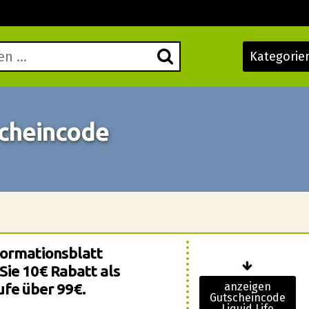
Kategorie
scheincode
nformationsblatt
ie 10€ Rabatt als
ufe über 99€.
anzeigen
Gutscheincode
Liquid Life