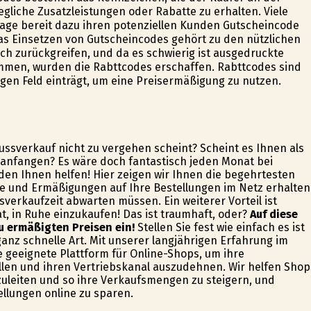
gliche Zusatzleistungen oder Rabatte zu erhalten. Viele
utage bereit dazu ihren potenziellen Kunden Gutscheincode
 Einsetzen von Gutscheincodes gehört zu den nützlichen
h zurückgreifen, und da es schwierig ist ausgedruckte
mmen, wurden die Rabttcodes erschaffen. Rabttcodes sind
gen Feld einträgt, um eine Preisermäßigung zu nutzen.
lussverkauf nicht zu vergehen scheint? Scheint es Ihnen als
 anfangen? Es wäre doch fantastisch jeden Monat bei
den Ihnen helfen! Hier zeigen wir Ihnen die begehrtesten
le und Ermäßigungen auf Ihre Bestellungen im Netz erhalten
verkaufzeit abwarten müssen. Ein weiterer Vorteil ist
t, in Ruhe einzukaufen! Das ist traumhaft, oder?
Auf diese
u ermäßigten Preisen ein!
Stellen Sie fest wie einfach es ist
ganz schnelle Art. Mit unserer langjährigen Erfahrung im
 geeignete Plattform für Online-Shops, um ihre
len und ihren Vertriebskanal auszudehnen. Wir helfen Shop
zuleiten und so ihre Verkaufsmengen zu steigern, und
ellungen online zu sparen.