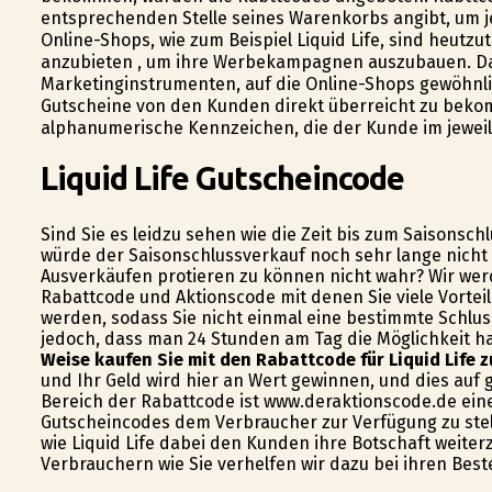
entsprechenden Stelle seines Warenkorbs angibt, um je
Online-Shops, wie zum Beispiel Liquid Life, sind heutz
anzubieten , um ihre Werbekampagnen auszubauen. Das
Marketinginstrumenten, auf die Online-Shops gewöhnlic
Gutscheine von den Kunden direkt überreicht zu beko
alphanumerische Kennzeichen, die der Kunde im jeweil
Liquid Life Gutscheincode
Sind Sie es leidzu sehen wie die Zeit bis zum Saisonsch
würde der Saisonschlussverkauf noch sehr lange nicht
Ausverkäufen profitieren zu können nicht wahr? Wir wer
Rabattcode und Aktionscode mit denen Sie viele Vortei
werden, sodass Sie nicht einmal eine bestimmte Schluss
jedoch, dass man 24 Stunden am Tag die Möglichkeit ha
Weise kaufen Sie mit den Rabattcode für Liquid Life z
und Ihr Geld wird hier an Wert gewinnen, und dies auf 
Bereich der Rabattcode ist www.deraktionscode.de eine
Gutscheincodes dem Verbraucher zur Verfügung zu stel
wie Liquid Life dabei den Kunden ihre Botschaft weiter
Verbrauchern wie Sie verhelfen wir dazu bei ihren Best