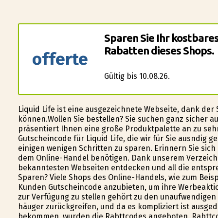
Sparen Sie Ihr kostbare
Rabatten dieses Shops.
offerte
Gültig bis 10.08.26.
Liquid Life ist eine ausgezeichnete Webseite, dank de
können.Wollen Sie bestellen? Sie suchen ganz sicher au
präsentiert Ihnen eine große Produktpalette an zu se
Gutscheincode für Liquid Life, die wir für Sie ausfindig
einigen wenigen Schritten zu sparen. Erinnern Sie sic
dem Online-Handel benötigen. Dank unserem Verzeichni
bekanntesten Webseiten entdecken und all die entspr
Sparen? Viele Shops des Online-Handels, wie zum Beispie
Kunden Gutscheincode anzubieten, um ihre Werbeakti
zur Verfügung zu stellen gehört zu den unaufwendigen
häufiger zurückgreifen, und da es kompliziert ist ausg
bekommen, wurden die Rabttcodes angeboten. Rabttco