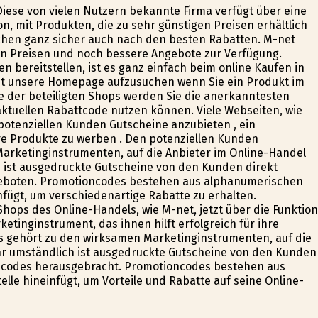
Diese von vielen Nutzern bekannte Firma verfügt über eine
, mit Produkten, die zu sehr günstigen Preisen erhältlich
suchen ganz sicher auch nach den besten Rabatten. M-net
ten Preisen und noch bessere Angebote zur Verfügung.
n bereitstellen, ist es ganz einfach beim online Kaufen in
cht unsere Homepage aufzusuchen wenn Sie ein Produkt im
e der beteiligten Shops werden Sie die anerkanntesten
ktuellen Rabattcode nutzen können. Viele Webseiten, wie
 potenziellen Kunden Gutscheine anzubieten , ein
hre Produkte zu werben . Den potenziellen Kunden
arketinginstrumenten, auf die Anbieter im Online-Handel
h ist ausgedruckte Gutscheine von den Kunden direkt
eboten. Promotioncodes bestehen aus alphanumerischen
infügt, um verschiedenartige Rabatte zu erhalten.
Shops des Online-Handels, wie M-net, jetzt über die Funktion
tinginstrument, das ihnen hilft erfolgreich für ihre
s gehört zu den wirksamen Marketinginstrumenten, auf die
hr umständlich ist ausgedruckte Gutscheine von den Kunden
ncodes herausgebracht. Promotioncodes bestehen aus
lle hineinfügt, um Vorteile und Rabatte auf seine Online-