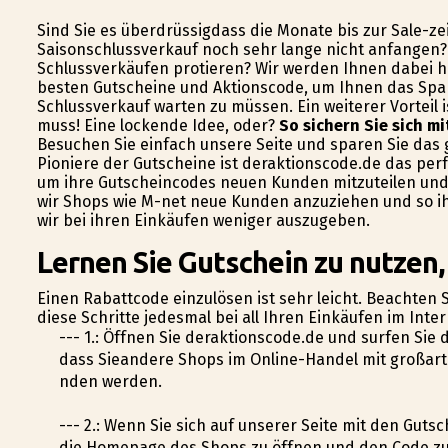
Sind Sie es überdrüssigdass die Monate bis zur Sale-ze
Saisonschlussverkauf noch sehr lange nicht anfangen?
Schlussverkäufen profitieren? Wir werden Ihnen dabei h
besten Gutscheine und Aktionscode, um Ihnen das Spar
Schlussverkauf warten zu müssen. Ein weiterer Vorteil
muss! Eine lockende Idee, oder?
So sichern Sie sich m
Besuchen Sie einfach unsere Seite und sparen Sie das g
Pioniere der Gutscheine ist deraktionscode.de das perf
um ihre Gutscheincodes neuen Kunden mitzuteilen und
wir Shops wie M-net neue Kunden anzuziehen und so ih
wir bei ihren Einkäufen weniger auszugeben.
Lernen Sie Gutschein zu nutzen,
Einen Rabattcode einzulösen ist sehr leicht. Beachten S
diese Schritte jedesmal bei all Ihren Einkäufen im Int
--- 1.: Öffnen Sie deraktionscode.de und surfen Sie
dass Sieandere Shops im Online-Handel mit großar
finden werden.
--- 2.: Wenn Sie sich auf unserer Seite mit den Gutsc
die Homepage des Shops zu öffnen und den Code zu