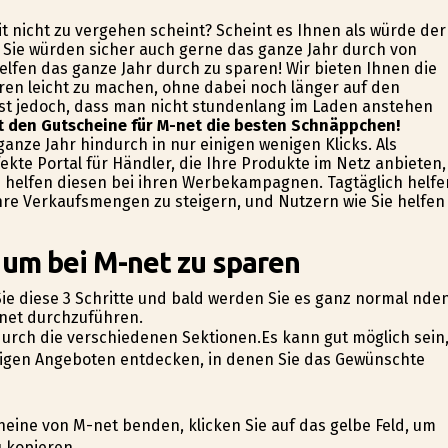
it nicht zu vergehen scheint? Scheint es Ihnen als würde der
 Sie würden sicher auch gerne das ganze Jahr durch von
elfen das ganze Jahr durch zu sparen! Wir bieten Ihnen die
en leicht zu machen, ohne dabei noch länger auf den
 ist jedoch, dass man nicht stundenlang im Laden anstehen
it den Gutscheine für M-net die besten Schnäppchen!
anze Jahr hindurch in nur einigen wenigen Klicks. Als
ekte Portal für Händler, die Ihre Produkte im Netz anbieten,
 helfen diesen bei ihren Werbekampagnen. Tagtäglich helfe
re Verkaufsmengen zu steigern, und Nutzern wie Sie helfen
 um bei M-net zu sparen
ie diese 3 Schritte und bald werden Sie es ganz normal finden
ernet durchzuführen.
 durch die verschiedenen Sektionen.Es kann gut möglich sein
tigen Angeboten entdecken, in denen Sie das Gewünschte
heine von M-net befinden, klicken Sie auf das gelbe Feld, um
 kopieren.