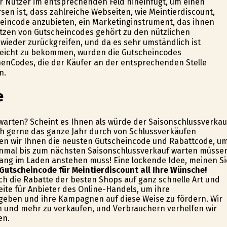
r Nutzer im entsprechenden Feld hineinfügt, um einen
rsen ist, dass zahlreiche Webseiten, wie Meintierdiscount,
heincode anzubieten, ein Marketinginstrument, das ihnen
setzen von Gutscheincodes gehört zu den nützlichen
wieder zurückgreifen, und da es sehr umständlich ist
reicht zu bekommen, wurden die Gutscheincodes
enCodes, die der Käufer an der entsprechenden Stelle
n.
e
warten? Scheint es Ihnen als würde der Saisonschlussverkau
ch gerne das ganze Jahr durch von Schlussverkäufen
eigen wir Ihnen die neusten Gutscheincode und Rabattcode, u
einmal bis zum nächsten Saisonschlussverkauf warten müsse
nlang im Laden anstehen muss! Eine lockende Idee, meinen Si
 Gutscheincode für Meintierdiscount all Ihre Wünsche!
ch die Rabatte der besten Shops auf ganz schnelle Art und
eite für Anbieter des Online-Handels, um ihre
geben und ihre Kampagnen auf diese Weise zu fördern. Wir
n und mehr zu verkaufen, und Verbrauchern verhelfen wir
en.