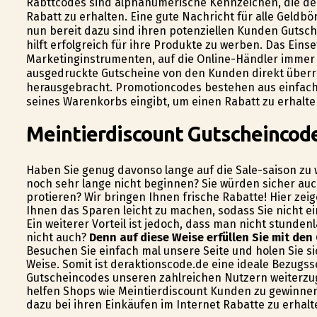
Rabttcodes sind alphanumerische Kennzeichen, die de
Rabatt zu erhalten. Eine gute Nachricht für alle Geldbö
nun bereit dazu sind ihren potenziellen Kunden Gutsc
hilft erfolgreich für ihre Produkte zu werben. Das Ein
Marketinginstrumenten, auf die Online-Händler immer 
ausgedruckte Gutscheine von den Kunden direkt über
herausgebracht. Promotioncodes bestehen aus einfach
seines Warenkorbs eingibt, um einen Rabatt zu erhalte
Meintierdiscount Gutscheincod
Haben Sie genug davonso lange auf die Sale-saison zu 
noch sehr lange nicht beginnen? Sie würden sicher au
profitieren? Wir bringen Ihnen frische Rabatte! Hier z
Ihnen das Sparen leicht zu machen, sodass Sie nicht 
Ein weiterer Vorteil ist jedoch, dass man nicht stunde
nicht auch?
Denn auf diese Weise erfüllen Sie mit den
Besuchen Sie einfach mal unsere Seite und holen Sie si
Weise. Somit ist deraktionscode.de eine ideale Bezugss
Gutscheincodes unseren zahlreichen Nutzern weiterzu
helfen Shops wie Meintierdiscount Kunden zu gewinne
dazu bei ihren Einkäufen im Internet Rabatte zu erhalt