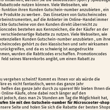
Rabattcode nutzen können. Viele Webseiten, wie
e Funktion ihren Kunden Gutschein-number anzubieten , ein
hre Produkte zu werben . Das Einsetzen von Gutscheincodes
rbeinstrumenten, auf die Anbieter im Online-Handel immer
uckte Gutscheine von den Kunden direkt überreicht zu
oncodes bestehen aus Kennzeichen, die der Käufer an der
verschiedenartige Rabatte zu nutzen. Viele Webseiten, wie
 potenziellen Kunden Gutschein-number anzubieten , um ihr
cheincodes gehört zu den klassischen und sehr wirksamen
urückgreifen, und da es schwierig ist ausgedruckte
mmen, wurden die Rabttcodes erschaffen. Promotioncodes
 Feld seines Warenkorbs angibt, um einen Rabatt zu
t zu vergehen scheint? Kommt es Ihnen vor als würde die
Wäre es nicht fantastisch, wenn das ganze Jahr
helfen das ganze Jahr durch zu sparen! Wir bieten Ihnen di
 Online-Käufe, ohne dabei noch länger auf den
ist jedoch, dass man 24 Stunden am Tag die Möglichkeit hat,
ufen Sie mit den Gutschein-number für Microscooter-shop
nsere Seite und holen Sie sich die Rabatte der besten Shop