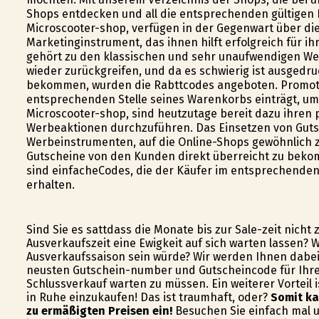
Shops entdecken und all die entsprechenden gültigen 
Microscooter-shop, verfügen in der Gegenwart über di
Marketinginstrument, das ihnen hilft erfolgreich für i
gehört zu den klassischen und sehr unaufwendigen We
wieder zurückgreifen, und da es schwierig ist ausgedr
bekommen, wurden die Rabttcodes angeboten. Promoti
entsprechenden Stelle seines Warenkorbs einträgt, um 
Microscooter-shop, sind heutzutage bereit dazu ihren
Werbeaktionen durchzuführen. Das Einsetzen von Guts
Werbeinstrumenten, auf die Online-Shops gewöhnlich z
Gutscheine von den Kunden direkt überreicht zu beko
sind einfacheCodes, die der Käufer im entsprechenden
erhalten.
Sind Sie es sattdass die Monate bis zur Sale-zeit nich
Ausverkaufszeit eine Ewigkeit auf sich warten lassen? 
Ausverkaufssaison sein würde? Wir werden Ihnen dabei 
neusten Gutschein-number und Gutscheincode für Ihre
Schlussverkauf warten zu müssen. Ein weiterer Vorteil 
in Ruhe einzukaufen! Das ist traumhaft, oder?
Somit ka
zu ermäßigten Preisen ein!
Besuchen Sie einfach mal u