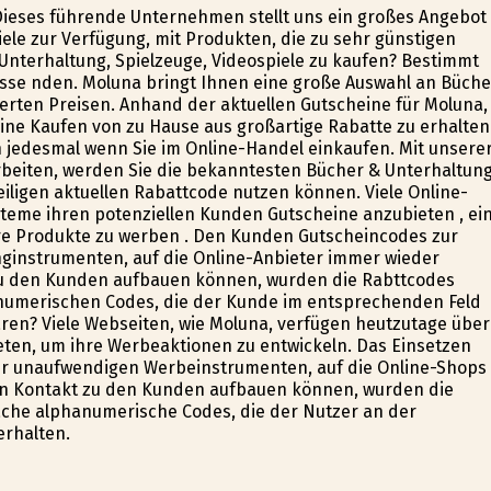
or. Dieses führende Unternehmen stellt uns ein großes Angebot
ele zur Verfügung, mit Produkten, die zu sehr günstigen
 Unterhaltung, Spielzeuge, Videospiele zu kaufen? Bestimmt
sse finden. Moluna bringt Ihnen eine große Auswahl an Büche
ierten Preisen. Anhand der aktuellen Gutscheine für Moluna,
nline Kaufen von zu Hause aus großartige Rabatte zu erhalten
jedesmal wenn Sie im Online-Handel einkaufen. Mit unsere
beiten, werden Sie die bekanntesten Bücher & Unterhaltung
weiligen aktuellen Rabattcode nutzen können. Viele Online-
teme ihren potenziellen Kunden Gutscheine anzubieten , ei
ihre Produkte zu werben . Den Kunden Gutscheincodes zur
nginstrumenten, auf die Online-Anbieter immer wieder
 zu den Kunden aufbauen können, wurden die Rabttcodes
numerischen Codes, die der Kunde im entsprechenden Feld
aren? Viele Webseiten, wie Moluna, verfügen heutzutage über
ten, um ihre Werbeaktionen zu entwickeln. Das Einsetzen
hr unaufwendigen Werbeinstrumenten, auf die Online-Shops
ten Kontakt zu den Kunden aufbauen können, wurden die
ache alphanumerische Codes, die der Nutzer an der
erhalten.