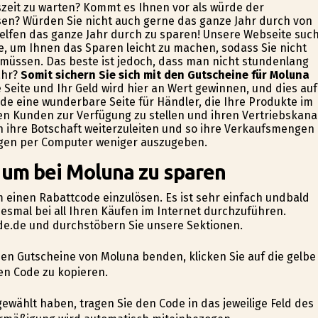
zeit zu warten? Kommt es Ihnen vor als würde der
ssen? Würden Sie nicht auch gerne das ganze Jahr durch von
helfen das ganze Jahr durch zu sparen! Unsere Webseite suc
e, um Ihnen das Sparen leicht zu machen, sodass Sie nicht
müssen. Das beste ist jedoch, dass man nicht stundenlang
ahr?
Somit sichern Sie sich mit den Gutscheine für Moluna
Seite und Ihr Geld wird hier an Wert gewinnen, und dies auf
.de eine wunderbare Seite für Händler, die Ihre Produkte im
n Kunden zur Verfügung zu stellen und ihren Vertriebskana
 ihre Botschaft weiterzuleiten und so ihre Verkaufsmengen
ungen per Computer weniger auszugeben.
 um bei Moluna zu sparen
um einen Rabattcode einzulösen. Es ist sehr einfach undbald
desmal bei all Ihren Käufen im Internet durchzuführen.
ode.de und durchstöbern Sie unsere Sektionen.
den Gutscheine von Moluna befinden, klicken Sie auf die gelbe
en Code zu kopieren.
gewählt haben, tragen Sie den Code in das jeweilige Feld des