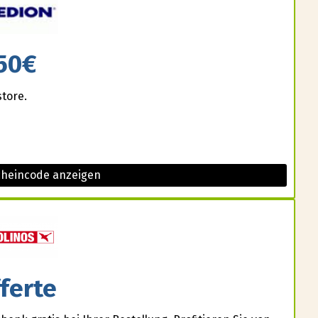
50€
store.
cheincode anzeigen
ferte