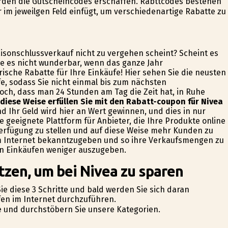
den die Gutscheincodes erschaffen. Rabttcodes bestehen
im jeweilgen Feld einfügt, um verschiedenartige Rabatte zu
isonschlussverkauf nicht zu vergehen scheint? Scheint es
re es nicht wunderbar, wenn das ganze Jahr
ische Rabatte für Ihre Einkäufe! Hier sehen Sie die neusten
e, sodass Sie nicht einmal bis zum nächsten
och, dass man 24 Stunden am Tag die Zeit hat, in Ruhe
diese Weise erfüllen Sie mit den Rabatt-coupon für Nivea
d Ihr Geld wird hier an Wert gewinnen, und dies in nur
e geeignete Plattform für Anbieter, die Ihre Produkte online
rfügung zu stellen und auf diese Weise mehr Kunden zu
 im Internet bekanntzugeben und so ihre Verkaufsmengen zu
en Einkäufen weniger auszugeben.
tzen, um bei Nivea zu sparen
ie diese 3 Schritte und bald werden Sie sich daran
fen im Internet durchzuführen.
de und durchstöbern Sie unsere Kategorien.