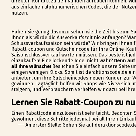
direkten Kontakt zu den Kunden aufbauen können, wur
aus einfachen alphanumerischen Codes, die der Nutzer 
nutzen.
Haben Sie genug davonzu sehen wie die Zeit bis zum Sa
Ihnen als würde die Ausverkaufszeit nie anfangen? Wä
Schlussverkaufssaison sein würde? Wir bringen Ihnen fr
Rabatt-coupon und Gutscheincode für Ihre Online-Käuf
Saisonschlussverkauf warten müssen. Das beste ist jed
einzukaufen! Eine lockende Idee, nicht wahr?
Denn auf 
all Ihre Wünsche!
Besuchen Sie einfach unsere Seite un
einigen wenigen Klicks. Somit ist deraktionscode.de ein
anbieten, um ihre Gutscheincodes neuen Kunden zur Ve
gewinnen. Tagtäglich helfen wir Shops wie Nivea sich
steigern, und Verbrauchern verhelfen wir dazu bei ihr
Lernen Sie Rabatt-Coupon zu nu
Einen Rabattcode einzulösen ist sehr leicht. Beachten S
gewöhnen, diese Schritte jedesmal bei all Ihren Einkäu
--- An erster Stelle: Gehen Sie auf deraktionscode.