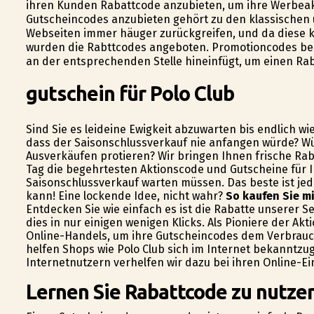
ihren Kunden Rabattcode anzubieten, um ihre Werbea
Gutscheincodes anzubieten gehört zu den klassischen 
Webseiten immer häufiger zurückgreifen, und da diese
wurden die Rabttcodes angeboten. Promotioncodes be
an der entsprechenden Stelle hineinfügt, um einen Rab
gutschein für Polo Club
Sind Sie es leideine Ewigkeit abzuwarten bis endlich w
dass der Saisonschlussverkauf nie anfangen würde? Wü
Ausverkäufen profitieren? Wir bringen Ihnen frische Raba
Tag die begehrtesten Aktionscode und Gutscheine für I
Saisonschlussverkauf warten müssen. Das beste ist je
kann! Eine lockende Idee, nicht wahr?
So kaufen Sie mi
Entdecken Sie wie einfach es ist die Rabatte unserer S
dies in nur einigen wenigen Klicks. Als Pioniere der Ak
Online-Handels, um ihre Gutscheincodes dem Verbrauch
helfen Shops wie Polo Club sich im Internet bekanntz
Internetnutzern verhelfen wir dazu bei ihren Online-
Lernen Sie Rabattcode zu nutzen