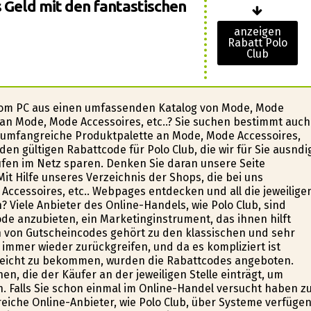
s Geld mit den fantastischen
anzeigen
Rabatt Polo
Club
e vom PC aus einen umfassenden Katalog von Mode, Mode
t an Mode, Mode Accessoires, etc..? Sie suchen bestimmt auch
e umfangreiche Produktpalette an Mode, Mode Accessoires,
en gültigen Rabattcode für Polo Club, die wir für Sie ausfindi
fen im Netz sparen. Denken Sie daran unsere Seite
t Hilfe unseres Verzeichnis der Shops, die bei uns
ccessoires, etc.. Webpages entdecken und all die jeweilige
 Viele Anbieter des Online-Handels, wie Polo Club, sind
ode anzubieten, ein Marketinginstrument, das ihnen hilft
en von Gutscheincodes gehört zu den klassischen und sehr
immer wieder zurückgreifen, und da es kompliziert ist
reicht zu bekommen, wurden die Rabattcodes angeboten.
 die der Käufer an der jeweiligen Stelle einträgt, um
n. Falls Sie schon einmal im Online-Handel versucht haben z
eiche Online-Anbieter, wie Polo Club, über Systeme verfüge