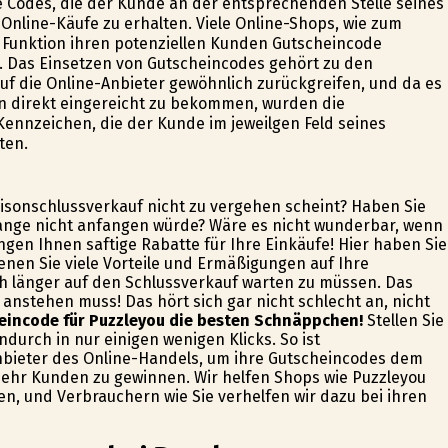
 Codes, die der Kunde an der entsprechenden Stelle seines
Online-Käufe zu erhalten. Viele Online-Shops, wie zum
e Funktion ihren potenziellen Kunden Gutscheincode
 Das Einsetzen von Gutscheincodes gehört zu den
f die Online-Anbieter gewöhnlich zurückgreifen, und da es
n direkt eingereicht zu bekommen, wurden die
ennzeichen, die der Kunde im jeweilgen Feld seines
ten.
aisonschlussverkauf nicht zu vergehen scheint? Haben Sie
lange nicht anfangen würde? Wäre es nicht wunderbar, wenn
ngen Ihnen saftige Rabatte für Ihre Einkäufe! Hier haben Sie
nen Sie viele Vorteile und Ermäßigungen auf Ihre
h länger auf den Schlussverkauf warten zu müssen. Das
anstehen muss! Das hört sich gar nicht schlecht an, nicht
heincode für Puzzleyou die besten Schnäppchen!
Stellen Sie
ndurch in nur einigen wenigen Klicks. So ist
nbieter des Online-Handels, um ihre Gutscheincodes dem
ehr Kunden zu gewinnen. Wir helfen Shops wie Puzzleyou
n, und Verbrauchern wie Sie verhelfen wir dazu bei ihren