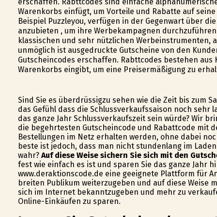
erschaffen. Rabttcodes sind einfache alphanumerische
Warenkorbs einfügt, um Vorteile und Rabatte auf seine 
Beispiel Puzzleyou, verfügen in der Gegenwart über di
anzubieten , um ihre Werbekampagnen durchzuführen.
klassischen und sehr nützlichen Werbeinstrumenten, au
unmöglich ist ausgedruckte Gutscheine von den Kunde
Gutscheincodes erschaffen. Rabttcodes bestehen aus K
Warenkorbs eingibt, um eine Preisermäßigung zu erhal
Sind Sie es überdrüssigzu sehen wie die Zeit bis zum S
das Gefühl dass die Schlussverkaufssaison noch sehr 
das ganze Jahr Schlussverkaufszeit sein würde? Wir bri
die begehrtesten Gutscheincode und Rabattcode mit de
Bestellungen im Netz erhalten werden, ohne dabei noc
beste ist jedoch, dass man nicht stundenlang im Laden 
wahr?
Auf diese Weise sichern Sie sich mit den Gutsc
fest wie einfach es ist und sparen Sie das ganze Jahr hi
www.deraktionscode.de eine geeignete Plattform für A
breiten Publikum weiterzugeben und auf diese Weise m
sich im Internet bekanntzugeben und mehr zu verkaufe
Online-Einkäufen zu sparen.