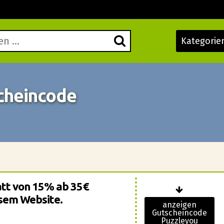
Kategorie
cheincode
att von 15% ab 35€
sem Website.
anzeigen
Gutscheincode
Puzzleyou