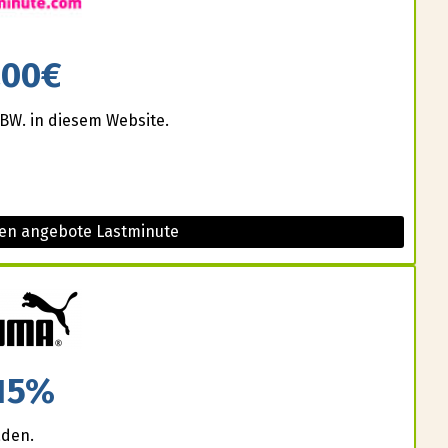
200€
BW. in diesem Website.
sen angebote Lastminute
15%
aden.