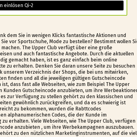
n einlösen Qi-2
ank dem Sie in wenigen Klicks fantastische Aktionen und
ie vor Sportschuhe, Mode zu bestellen? Bestimmt wollen Si
g machen. The Upper Club verfügt über eine große
eisen und auch fantastische Angebote. Durch die aktuellen
indig gemacht haben, ist es ganz einfach beim online
te zu erhalten. Denken Sie daran unsere Seite zu besuchen
 unserem Verzeichnis der Shops, die bei uns mitwirken,
n finden und all die jeweiligen gültigen Gutscheincode
ist, dass fast alle Webseiten, wie zum Beispiel The Upper
llen Kunden Gutscheincode anzubieten, um ihre Werbeaktione
s zur Verfügung zu stellen gehört zu den klassischen und
iten gewöhnlich zurückgreifen, und da es schwierig ist
ereicht zu bekommen, wurden die Rabttcodes
hen alphanumerischen Codes, die der Kunde im
zu erhalten. Viele Webseiten, wie The Upper Club, verfügen
incode anzubieten , um ihre Werbekampagnen auszubauen.
hört zu den nützlichen Marketinginstrumenten, auf die vie