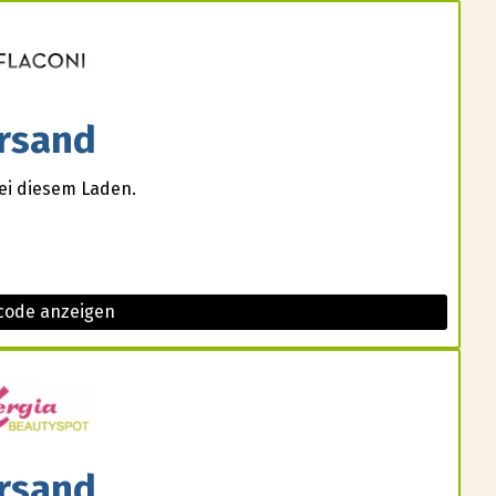
rsand
ei diesem Laden.
 code anzeigen
rsand