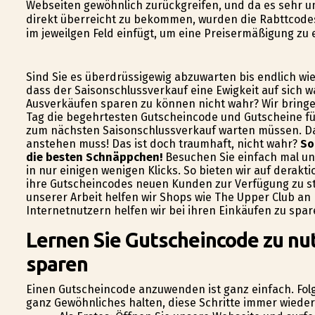
Webseiten gewöhnlich zurückgreifen, und da es sehr u
direkt überreicht zu bekommen, wurden die Rabttcode
im jeweilgen Feld einfügt, um eine Preisermäßigung zu 
Sind Sie es überdrüssigewig abzuwarten bis endlich wi
dass der Saisonschlussverkauf eine Ewigkeit auf sich 
Ausverkäufen sparen zu können nicht wahr? Wir bringen
Tag die begehrtesten Gutscheincode und Gutscheine für
zum nächsten Saisonschlussverkauf warten müssen. Das
anstehen muss! Das ist doch traumhaft, nicht wahr?
So
die besten Schnäppchen!
Besuchen Sie einfach mal uns
in nur einigen wenigen Klicks. So bieten wir auf derak
ihre Gutscheincodes neuen Kunden zur Verfügung zu s
unserer Arbeit helfen wir Shops wie The Upper Club 
Internetnutzern helfen wir bei ihren Einkäufen zu spar
Lernen Sie Gutscheincode zu nu
sparen
Einen Gutscheincode anzuwenden ist ganz einfach. Folge
ganz Gewöhnliches halten, diese Schritte immer wieder