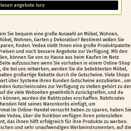
diesen angebote Ioro
 dem Sie bequem eine große Auswahl an Möbel, Wohnen,
Möbel, Wohnen, Garten y Dekoration? Bestimmt wollen Sie
sparen, finden. Vedea stellt Ihnen eine große Produktpalette
Preisen und noch bessere Angebote zur Verfügung. Mit den
ellen, können Sie von zu Hause aus beim Kaufen im Netz
 Seite aufzusuchen wenn Sie vorhaben in einem Online-Shop
 die bei uns mitwirken, werden Sie die beliebtesten Möbel,
alten großartige Rabatte durch die Gutscheine. Viele Shops
wart über Systeme ihren Kunden Gutscheine anzubieten , um
unden Gutscheincodes zur Verfügung zu stellen gehört zu de
f die viele Webseiten gewöhnlich zurückgreifen, und da
n können, wurden die Rabttcodes erschaffen. Rabttcodes
chenden Feld seines Warenkorbs einfügt, um
einmal im Online-Handel versucht haben zu sparen, haben Si
 wie Vedea, über die Funktion verfügen ihren potenziellen
, das ihnen hilft erfolgreich für ihre Produkte zu werben.
sischen und sehr unaufwendigen Werbeinstrumenten, auf di