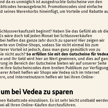
und da es unmöglich ist ausgedruckte Gutscheine von den
bttcodes herausgebracht. Promotioncodes sind einfache
ld seines Warenkorbs hineinfügt, um Vorteile und Rabatte a
 Schlussverkaufszeit beginnt? Haben Sie das Gefühl als ob di
 Es wäre doch toll jeden Monat bei Schlussverkäufen
ei helfen das ganze Jahr durch zu sparen! Hier zeigen wir
rte von Online-Shops, sodass Sie nicht einmal bis zum
erer Vorteil ist jedoch, dass man ganz gemütlich von zu
Sie nicht auch?
So erfüllen Sie mit den Gutscheine für Vede
e und Ihr Geld wird hier an Wert gewinnen, und dies auf gan
rung im Bereich der Gutscheine bieten wir auf unserer Seite
um ihre Gutscheincodes dem breiten Publikum zur Verfügun
serer Arbeit helfen wir Shops wie Vedea sich im Internet
n, und Internetnutzern helfen wir bei ihren Online-
 um bei Vedea zu sparen
einen Rabattcode einzulösen. Es ist sehr leicht undbald werde
bei all Ihren Online-Käufen durchzuführen.