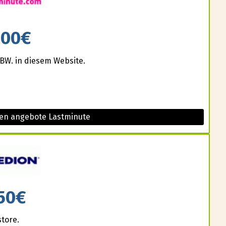
200€
BW. in diesem Website.
sen angebote Lastminute
50€
store.