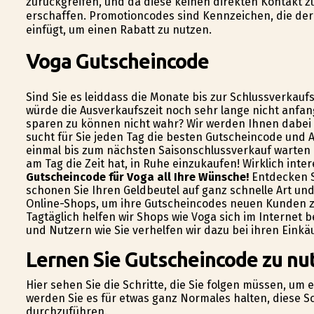
zurückgreifen, und da diese keinen direkten Kontakt
erschaffen. Promotioncodes sind Kennzeichen, die de
einfügt, um einen Rabatt zu nutzen.
Voga Gutscheincode
Sind Sie es leiddass die Monate bis zur Schlussverkauf
würde die Ausverkaufszeit noch sehr lange nicht anfa
sparen zu können nicht wahr? Wir werden Ihnen dabei 
sucht für Sie jeden Tag die besten Gutscheincode und 
einmal bis zum nächsten Saisonschlussverkauf warten m
am Tag die Zeit hat, in Ruhe einzukaufen! Wirklich inte
Gutscheincode für Voga all Ihre Wünsche!
Entdecken Si
schonen Sie Ihren Geldbeutel auf ganz schnelle Art und
Online-Shops, um ihre Gutscheincodes neuen Kunden zu
Tagtäglich helfen wir Shops wie Voga sich im Internet
und Nutzern wie Sie verhelfen wir dazu bei ihren Eink
Lernen Sie Gutscheincode zu nu
Hier sehen Sie die Schritte, die Sie folgen müssen, um
werden Sie es für etwas ganz Normales halten, diese Sc
durchzuführen.