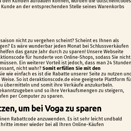
 zu den Kunden aufbauen können, wurden die Gutscheincodes
r Kunde an der entsprechenden Stelle seines Warenkorbs
ssaison nicht zu vergehen scheint? Scheint es Ihnen als
ngen? Es wäre wunderbar jeden Monat bei Schlussverkäufen
helfen das ganze Jahr durch zu sparen! Unsere Webseite
Aktionscode für hunderte von Online-Shops, sodass Sie nicht
üssen. Ein weiterer Vorteil ist jedoch, dass man 24 Stunde
ressant, nicht wahr?
Somit erfüllen Sie mit den
e wie einfach es ist die Rabatte unserer Seite zu nutzen un
 Weise. So ist deraktionscode.de eine geeignete Plattform fü
 übermitteln und somit ihre Verkäufe anzukurbeln.
 bekanntzugeben und so ihre Verkaufsmengen zu steigern,
äufen per Computer zu sparen.
tzen, um bei Voga zu sparen
 einen Rabattcode anzuwenden. Es ist sehr leicht undbald
hritte immer wieder bei all Ihren Online-Käufen