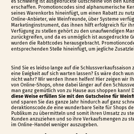
es schwierig ist ausgedruckte Gutscheine von den Kun
erschaffen. Promotioncodes sind alphanumerische Ken
seines Warenkorbs hineinfügt, um einen Rabatt zu nutzen
Online-Anbieter, wie Weinfreunde, über Systeme verfü
Marketinginstrument, das ihnen hilft erfolgreich für 
Verfügung zu stellen gehört zu den unaufwendigen Mar
zurückgreifen, und da es unmöglich ist ausgedruckte 
wurden die Rabttcodes herausgebracht. Promotioncode
entsprechenden Stelle hineinfügt, um jegliche Zusatzl
Sind Sie es leidso lange auf die Schlussverkaufssaison
eine Ewigkeit auf sich warten lassen? Es wäre doch w
nicht wahr? Wir werden Ihnen helfen! Hier zeigen wir 
von Online-Shops, ohne dabei länger auf den Schlussver
man ganz gemütlich von zu Hause aus shoppen kann! Da
diese Weise erfüllen Sie mit den Gutscheine für Weinf
und sparen Sie das ganze Jahr hindurch auf ganz schnel
deraktionscode.de eine wunderbare Seite für Shops de
Publikum zu übermitteln und somit ihren Umsatz zu ste
Kunden anzuziehen und so ihre Verkaufsmengen zu steig
im Online-Handel weniger auszugeben.