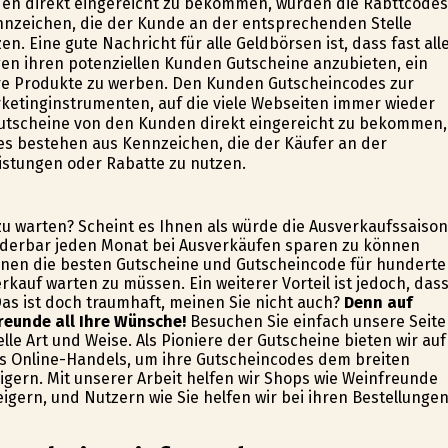
den direkt eingereicht zu bekommen, wurden die Rabttcodes
nzeichen, die der Kunde an der entsprechenden Stelle
. Eine gute Nachricht für alle Geldbörsen ist, dass fast all
gen ihren potenziellen Kunden Gutscheine anzubieten, ein
ihre Produkte zu werben. Den Kunden Gutscheincodes zur
ketinginstrumenten, auf die viele Webseiten immer wieder
Gutscheine von den Kunden direkt eingereicht zu bekommen,
s bestehen aus Kennzeichen, die der Käufer an der
eistungen oder Rabatte zu nutzen.
 zu warten? Scheint es Ihnen als würde die Ausverkaufssaison
underbar jeden Monat bei Ausverkäufen sparen zu können
Ihnen die besten Gutscheine und Gutscheincode für hunderte
kauf warten zu müssen. Ein weiterer Vorteil ist jedoch, das
s ist doch traumhaft, meinen Sie nicht auch?
Denn auf
reunde all Ihre Wünsche!
Besuchen Sie einfach unsere Seite
le Art und Weise. Als Pioniere der Gutscheine bieten wir auf
s Online-Handels, um ihre Gutscheincodes dem breiten
igern. Mit unserer Arbeit helfen wir Shops wie Weinfreunde
ern, und Nutzern wie Sie helfen wir bei ihren Bestellunge