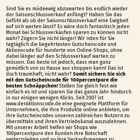
Sind Sie es müdeewig abzuwarten bis endlich wieder
der Saisonschlussverkauf anfängt? Haben Sie das
Gefühl als ob der Saisonschlussverkauf eine Ewigkeit
auf sich warten lässt? Es wäre doch fantastisch jeden
Monat bei Schlussverkäufen sparen zu können nicht
wahr? Zögern Sie nicht länger! Wir finden für Sie
tagtäglich die begehrtesten Gutscheincode und
Aktionscode für hunderte von Online-Shops, ohne
dabei länger auf den Schlussverkauf warten zu
müssen. Das beste ist jedoch, dass man ganz
gemütlich von zu Hause aus shoppen kann! Das ist
doch traumhaft, nicht wahr?
Somit sichern Sie sich
mit den Gutscheincode für 100percentpure die
besten Schnäppchen!
Stellen Sie gleich fest wie
einfach es ist und sparen Sie das ganze Jahr hindurch
in nur einigen wenigen Klicks. Seit 2007 ist
www.deraktionscode.de eine geeignete Plattform für
Unternehmen, die Ihre Produkte online anbieten, um
ihre Gutscheincodes unseren zahlreichen Nutzern zu
übermitteln und ihren Vertriebskanal auszudehnen.
Mit unserer Arbeit helfen wir Shops wie
100percentpure den Kunden ihre Botschaft
weiterzuleiten und so ihre Verkaufsmengen zu