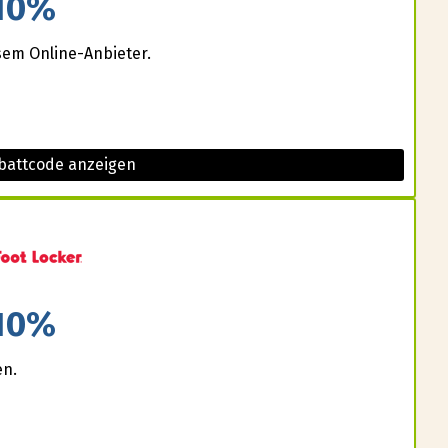
10%
sem Online-Anbieter.
battcode anzeigen
10%
en.