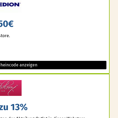
50€
store.
cheincode anzeigen
 zu 13%