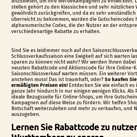
anzubieten, um ihre Werbekampagnen zu entwickeln. D
stellen gehört zu den klassischen und sehr nützlichen
gewöhnlich zurückgreifen, und da es sehr umständlich
überreicht zu bekommen, wurden die Gutscheincodes 
alphanumerische Codes, die der Nutzer an der entspr
verschiedenartige Rabatte zu erhalten.
Sind Sie es leidimmer noch auf den Saisonschlussverka
Schlussverkaufssaison eine Ewigkeit auf sich warten l
sparen zu können nicht wahr? Wir werden Ihnen dabei h
neusten Rabattcode und Aktionscode für Ihre Online-Kä
Saisonschlussverkauf warten müssen. Ein weiterer Vort
anstehen muss! Das ist traumhaft, oder?
So kaufen Si
ermäßigten Preisen ein!
Entdecken Sie wie einfach es 
ganze Jahr hindurch in nur einigen wenigen Klicks. Als
ideale Bezugsseite für Online-Shops, um ihre Gutsche
Kampagnen auf diese Weise zu fördern. Wir helfen Sh
Botschaft weiterzuleiten und mehr zu verkaufen, und Nu
auszugeben.
Lernen Sie Rabattcode zu nutze