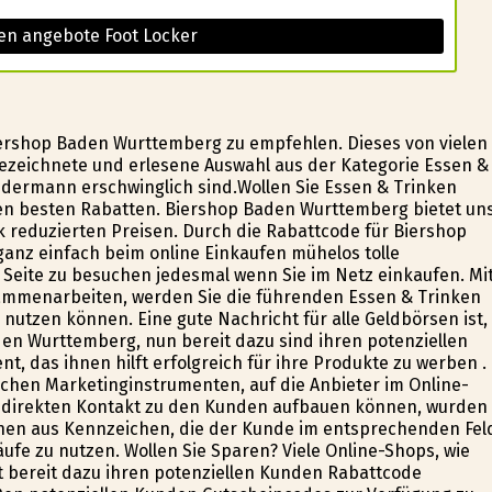
en angebote Foot Locker
iershop Baden Wurttemberg zu empfehlen. Dieses von vielen
ezeichnete und erlesene Auswahl aus der Kategorie Essen &
 jedermann erschwinglich sind.Wollen Sie Essen & Trinken
en besten Rabatten. Biershop Baden Wurttemberg bietet un
 reduzierten Preisen. Durch die Rabattcode für Biershop
 ganz einfach beim online Einkaufen mühelos tolle
Seite zu besuchen jedesmal wenn Sie im Netz einkaufen. Mi
sammenarbeiten, werden Sie die führenden Essen & Trinken
e nutzen können. Eine gute Nachricht für alle Geldbörsen ist,
den Wurttemberg, nun bereit dazu sind ihren potenziellen
, das ihnen hilft erfolgreich für ihre Produkte zu werben .
ichen Marketinginstrumenten, auf die Anbieter im Online-
n direkten Kontakt zu den Kunden aufbauen können, wurden
hen aus Kennzeichen, die der Kunde im entsprechenden Fel
äufe zu nutzen. Wollen Sie Sparen? Viele Online-Shops, wie
t bereit dazu ihren potenziellen Kunden Rabattcode