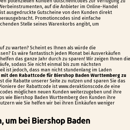
en potenziellen Kunden Gutscheincodes zur Verfügung zu
 Werbeinstrumenten, auf die Anbieter im Online-Handel
 ist ausgedruckte Gutscheine von den Kunden direkt
herausgebracht. Promotioncodes sind einfache
echenden Stelle seines Warenkorbs angibt, um
uf zu warten? Scheint es Ihnen als würde die
assen? Es wäre fantastisch jeden Monat bei Ausverkäufen
elfen das ganze Jahr durch zu sparen! Wir zeigen Ihnen di
ufe, sodass Sie nicht einmal bis zum nächsten
eil ist jedoch, dass man nicht stundenlang im Laden
e mit den Rabattcode für Biershop Baden Wurttemberg zu
ist die Rabatte unserer Seite zu nutzen und sparen Sie das
 Pioniere der Rabattcode ist www.deraktionscode.de eine
incodes möglichen neuen Kunden weiterzugeben und ihre
ops wie Biershop Baden Wurttemberg den Kunden ihre
tzern wie Sie helfen wir bei ihren Einkäufen weniger
n, um bei Biershop Baden