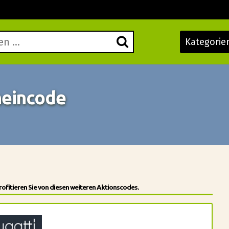
Kategorie
heincode
ofitieren Sie von diesen weiteren Aktionscodes.