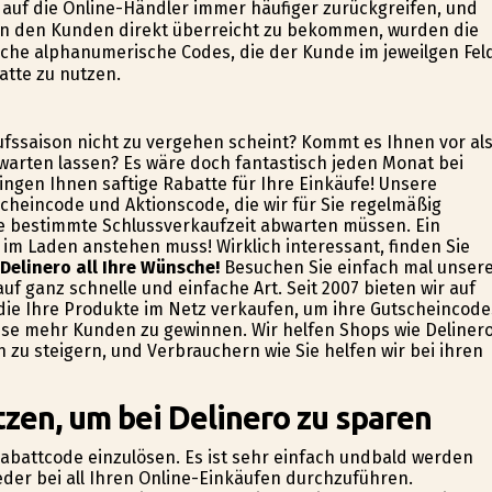
auf die Online-Händler immer häufiger zurückgreifen, und
von den Kunden direkt überreicht zu bekommen, wurden die
che alphanumerische Codes, die der Kunde im jeweilgen Fel
atte zu nutzen.
ufssaison nicht zu vergehen scheint? Kommt es Ihnen vor al
 warten lassen? Es wäre doch fantastisch jeden Monat bei
ngen Ihnen saftige Rabatte für Ihre Einkäufe! Unsere
cheincode und Aktionscode, die wir für Sie regelmäßig
ine bestimmte Schlussverkaufzeit abwarten müssen. Ein
g im Laden anstehen muss! Wirklich interessant, finden Sie
 Delinero all Ihre Wünsche!
Besuchen Sie einfach mal unser
uf ganz schnelle und einfache Art. Seit 2007 bieten wir auf
die Ihre Produkte im Netz verkaufen, um ihre Gutscheincode
se mehr Kunden zu gewinnen. Wir helfen Shops wie Deliner
zu steigern, und Verbrauchern wie Sie helfen wir bei ihren
zen, um bei Delinero zu sparen
n Rabattcode einzulösen. Es ist sehr einfach undbald werden
eder bei all Ihren Online-Einkäufen durchzuführen.