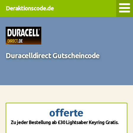
Deraktionscode.de
Duracelldirect Gutscheincode
offerte
Zu jeder Bestellung ab £30 Lightsaber Keyring Gratis.