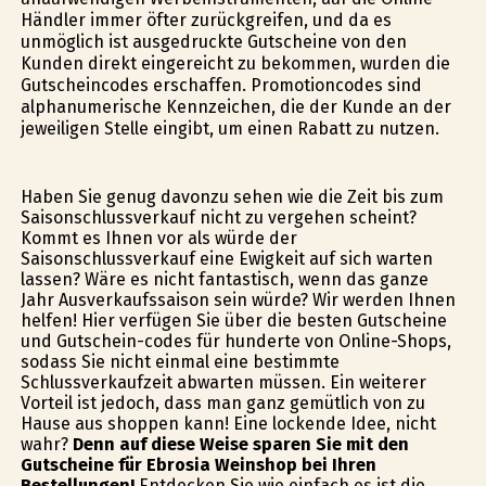
Händler immer öfter zurückgreifen, und da es
unmöglich ist ausgedruckte Gutscheine von den
Kunden direkt eingereicht zu bekommen, wurden die
Gutscheincodes erschaffen. Promotioncodes sind
alphanumerische Kennzeichen, die der Kunde an der
jeweiligen Stelle eingibt, um einen Rabatt zu nutzen.
Haben Sie genug davonzu sehen wie die Zeit bis zum
Saisonschlussverkauf nicht zu vergehen scheint?
Kommt es Ihnen vor als würde der
Saisonschlussverkauf eine Ewigkeit auf sich warten
lassen? Wäre es nicht fantastisch, wenn das ganze
Jahr Ausverkaufssaison sein würde? Wir werden Ihnen
helfen! Hier verfügen Sie über die besten Gutscheine
und Gutschein-codes für hunderte von Online-Shops,
sodass Sie nicht einmal eine bestimmte
Schlussverkaufzeit abwarten müssen. Ein weiterer
Vorteil ist jedoch, dass man ganz gemütlich von zu
Hause aus shoppen kann! Eine lockende Idee, nicht
wahr?
Denn auf diese Weise sparen Sie mit den
Gutscheine für Ebrosia Weinshop bei Ihren
Bestellungen!
Entdecken Sie wie einfach es ist die