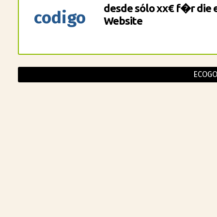
desde sólo xx€ f�r die
codigo
Website
ECOG