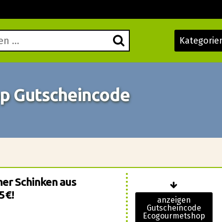
Kategorie
p Gutscheincode
her Schinken aus
5€!
anzeigen
Gutscheincode
Ecogourmetshop