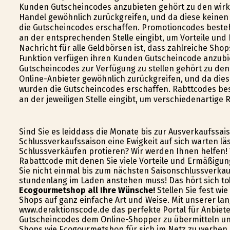
Kunden Gutscheincodes anzubieten gehört zu den wirk
Handel gewöhnlich zurückgreifen, und da diese keine
die Gutscheincodes erschaffen. Promotioncodes beste
an der entsprechenden Stelle eingibt, um Vorteile und 
Nachricht für alle Geldbörsen ist, dass zahlreiche Sh
Funktion verfügen ihren Kunden Gutscheincode anzub
Gutscheincodes zur Verfügung zu stellen gehört zu den
Online-Anbieter gewöhnlich zurückgreifen, und da die
wurden die Gutscheincodes erschaffen. Rabttcodes be
an der jeweiligen Stelle eingibt, um verschiedenartige 
Sind Sie es leiddass die Monate bis zur Ausverkaufssai
Schlussverkaufssaison eine Ewigkeit auf sich warten lä
Schlussverkäufen profitieren? Wir werden Ihnen helfen! 
Rabattcode mit denen Sie viele Vorteile und Ermäßigun
Sie nicht einmal bis zum nächsten Saisonschlussverkau
stundenlang im Laden anstehen muss! Das hört sich tol
Ecogourmetshop all Ihre Wünsche!
Stellen Sie fest wie
Shops auf ganz einfache Art und Weise. Mit unserer la
www.deraktionscode.de das perfekte Portal für Anbiete
Gutscheincodes dem Online-Shopper zu übermitteln und
Shops wie Ecogourmetshop für sich im Netz zu werben 