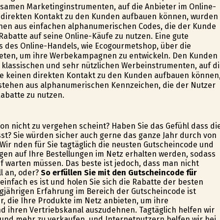
samen Marketinginstrumenten, auf die Anbieter im Online-
n direkten Kontakt zu den Kunden aufbauen können, wurden
hen aus einfachen alphanumerischen Codes, die der Kunde
Rabatte auf seine Online-Käufe zu nutzen. Eine gute
ops des Online-Handels, wie Ecogourmetshop, über die
ieten, um ihre Werbekampagnen zu entwickeln. Den Kunden
 klassischen und sehr nützlichen Werbeinstrumenten, auf d
se keinen direkten Kontakt zu den Kunden aufbauen können
stehen aus alphanumerischen Kennzeichen, die der Nutzer
Rabatte zu nutzen.
son nicht zu vergehen scheint? Haben Sie das Gefühl dass di
sst? Sie würden sicher auch gerne das ganze Jahr durch von
Wir finden für Sie tagtäglich die neusten Gutscheincode und
gen auf Ihre Bestellungen im Netz erhalten werden, sodass
f warten müssen. Das beste ist jedoch, dass man nicht
l an, oder?
So erfüllen Sie mit den Gutscheincode für
 einfach es ist und holen Sie sich die Rabatte der besten
ngjährigen Erfahrung im Bereich der Gutscheincode ist
r, die Ihre Produkte im Netz anbieten, um ihre
 ihren Vertriebskanal auszudehnen. Tagtäglich helfen wir
und mehr zu verkaufen, und Internetnutzern helfen wir bei