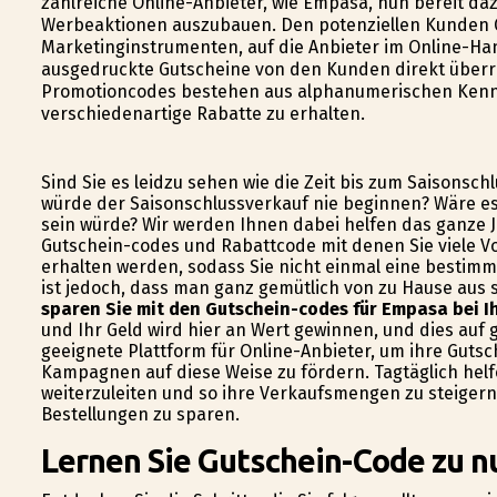
zahlreiche Online-Anbieter, wie Empasa, nun bereit da
Werbeaktionen auszubauen. Den potenziellen Kunden 
Marketinginstrumenten, auf die Anbieter im Online-Han
ausgedruckte Gutscheine von den Kunden direkt über
Promotioncodes bestehen aus alphanumerischen Kennzei
verschiedenartige Rabatte zu erhalten.
Sind Sie es leidzu sehen wie die Zeit bis zum Saisonsch
würde der Saisonschlussverkauf nie beginnen? Wäre es 
sein würde? Wir werden Ihnen dabei helfen das ganze J
Gutschein-codes und Rabattcode mit denen Sie viele V
erhalten werden, sodass Sie nicht einmal eine bestimm
ist jedoch, dass man ganz gemütlich von zu Hause aus s
sparen Sie mit den Gutschein-codes für Empasa bei I
und Ihr Geld wird hier an Wert gewinnen, und dies auf g
geeignete Plattform für Online-Anbieter, um ihre Gut
Kampagnen auf diese Weise zu fördern. Tagtäglich hel
weiterzuleiten und so ihre Verkaufsmengen zu steigern
Bestellungen zu sparen.
Lernen Sie Gutschein-Code zu n