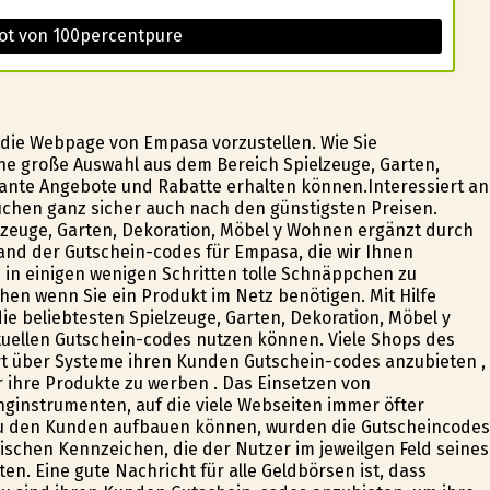
ot von 100percentpure
 die Webpage von Empasa vorzustellen. Wie Sie
ine große Auswahl aus dem Bereich Spielzeuge, Garten,
sante Angebote und Rabatte erhalten können.Interessiert an
uchen ganz sicher auch nach den günstigsten Preisen.
lzeuge, Garten, Dekoration, Möbel y Wohnen ergänzt durch
nd der Gutschein-codes für Empasa, die wir Ihnen
n in einigen wenigen Schritten tolle Schnäppchen zu
en wenn Sie ein Produkt im Netz benötigen. Mit Hilfe
ie beliebtesten Spielzeuge, Garten, Dekoration, Möbel y
uellen Gutschein-codes nutzen können. Viele Shops des
rt über Systeme ihren Kunden Gutschein-codes anzubieten ,
ür ihre Produkte zu werben . Das Einsetzen von
ginstrumenten, auf die viele Webseiten immer öfter
 zu den Kunden aufbauen können, wurden die Gutscheincodes
chen Kennzeichen, die der Nutzer im jeweilgen Feld seines
n. Eine gute Nachricht für alle Geldbörsen ist, dass