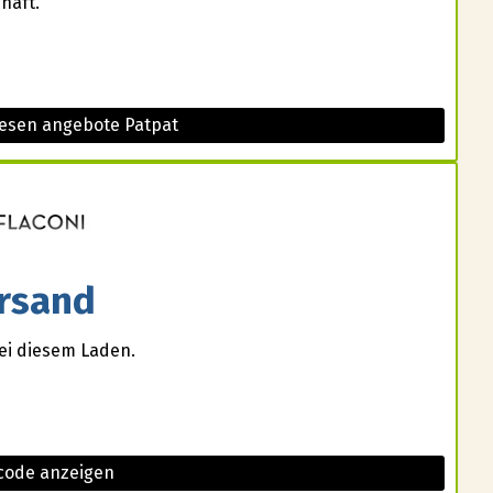
häft.
iesen angebote Patpat
rsand
ei diesem Laden.
 code anzeigen