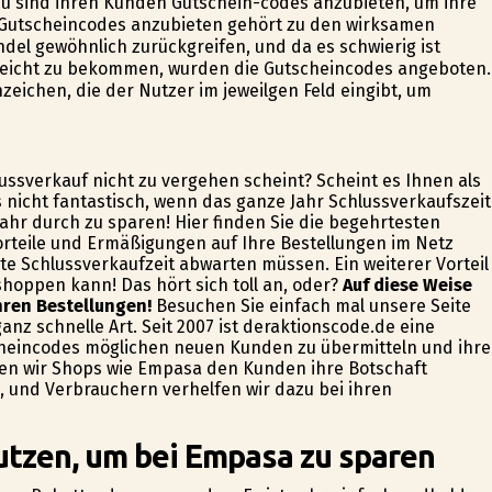
zu sind ihren Kunden Gutschein-codes anzubieten, um ihre
Gutscheincodes anzubieten gehört zu den wirksamen
del gewöhnlich zurückgreifen, und da es schwierig ist
reicht zu bekommen, wurden die Gutscheincodes angeboten.
chen, die der Nutzer im jeweilgen Feld eingibt, um
lussverkauf nicht zu vergehen scheint? Scheint es Ihnen als
nicht fantastisch, wenn das ganze Jahr Schlussverkaufszeit
ahr durch zu sparen! Hier finden Sie die begehrtesten
orteile und Ermäßigungen auf Ihre Bestellungen im Netz
te Schlussverkaufzeit abwarten müssen. Ein weiterer Vorteil
hoppen kann! Das hört sich toll an, oder?
Auf diese Weise
hren Bestellungen!
Besuchen Sie einfach mal unsere Seite
anz schnelle Art. Seit 2007 ist deraktionscode.de eine
scheincodes möglichen neuen Kunden zu übermitteln und ihre
fen wir Shops wie Empasa den Kunden ihre Botschaft
, und Verbrauchern verhelfen wir dazu bei ihren
utzen, um bei Empasa zu sparen