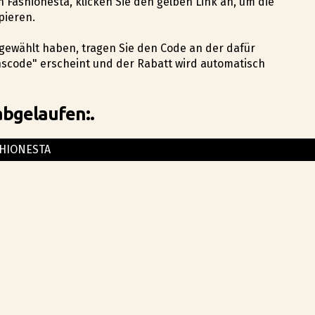
on Fashionesta, klicken Sie den gelben Link an, um die
pieren.
angewählt haben, tragen Sie den Code an der dafür
nscode" erscheint und der Rabatt wird automatisch
abgelaufen:.
HIONESTA