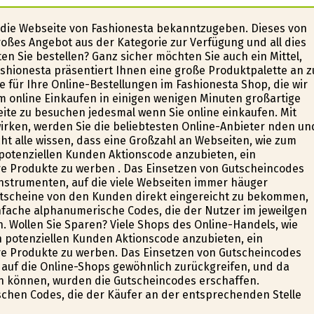
 die Webseite von Fashionesta bekanntzugeben. Dieses von
oßes Angebot aus der Kategorie zur Verfügung und all dies
en Sie bestellen? Ganz sicher möchten Sie auch ein Mittel,
Fashionesta präsentiert Ihnen eine große Produktpalette an z
e für Ihre Online-Bestellungen im Fashionesta Shop, die wir
eim online Einkaufen in einigen wenigen Minuten großartige
eite zu besuchen jedesmal wenn Sie online einkaufen. Mit
rken, werden Sie die beliebtesten Online-Anbieter finden un
ht alle wissen, dass eine Großzahl an Webseiten, wie zum
 potenziellen Kunden Aktionscode anzubieten, ein
hre Produkte zu werben . Das Einsetzen von Gutscheincodes
strumenten, auf die viele Webseiten immer häufiger
Gutscheine von den Kunden direkt eingereicht zu bekommen,
fache alphanumerische Codes, die der Nutzer im jeweilgen
n. Wollen Sie Sparen? Viele Shops des Online-Handels, wie
en potenziellen Kunden Aktionscode anzubieten, ein
ihre Produkte zu werben. Das Einsetzen von Gutscheincodes
auf die Online-Shops gewöhnlich zurückgreifen, und da
n können, wurden die Gutscheincodes erschaffen.
hen Codes, die der Käufer an der entsprechenden Stelle