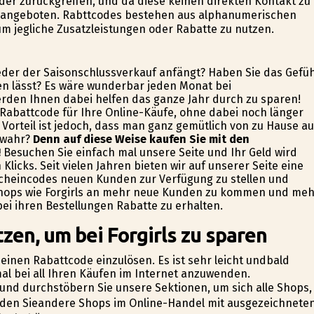
der zurückgreifen, und da diese keinen direkten Kontakt zu
 angeboten. Rabttcodes bestehen aus alphanumerischen
um jegliche Zusatzleistungen oder Rabatte zu nutzen.
ieder der Saisonschlussverkauf anfängt? Haben Sie das Gefüh
ten lässt? Es wäre wunderbar jeden Monat bei
rden Ihnen dabei helfen das ganze Jahr durch zu sparen!
Rabattcode für Ihre Online-Käufe, ohne dabei noch länger
Vorteil ist jedoch, dass man ganz gemütlich von zu Hause a
t wahr?
Denn auf diese Weise kaufen Sie mit den
!
Besuchen Sie einfach mal unsere Seite und Ihr Geld wird
licks. Seit vielen Jahren bieten wir auf unserer Seite eine
tscheincodes neuen Kunden zur Verfügung zu stellen und
r Shops wie Forgirls an mehr neue Kunden zu kommen und me
ei ihren Bestellungen Rabatte zu erhalten.
zen, um bei Forgirls zu sparen
m einen Rabattcode einzulösen. Es ist sehr leicht undbald
al bei all Ihren Käufen im Internet anzuwenden.
 und durchstöbern Sie unsere Sektionen, um sich alle Shops,
rden Sieandere Shops im Online-Handel mit ausgezeichnete