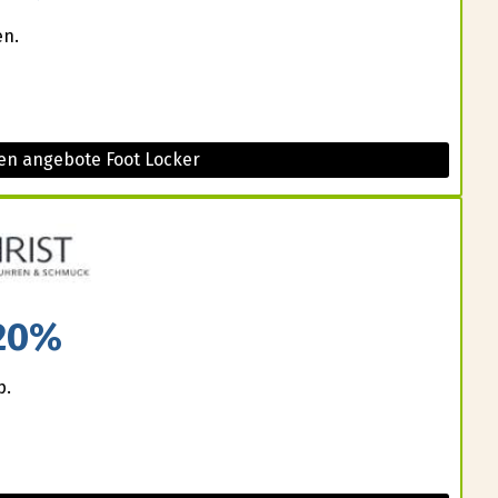
en.
en angebote Foot Locker
20%
p.