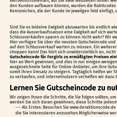
Werbeinstrumenten, auf die viele Webseiten immer wie
den Kunden aufbauen können, wurden die Rabttcodes
Kennzeichen, die der Kunde im jeweilgen Feld einfügt, 
Sind Sie es leideine Ewigkeit abzuwarten bis endlich w
dass die Ausverkaufssaison eine Ewigkeit auf sich war
Schlussverkäufen sparen zu können nicht wahr? Wir we
Hier verfügen Sie über die neusten Gutscheincode und 
auf den Schlussverkauf warten zu müssen. Ein weiterer 
shoppen kann! Das hört sich unwiderstehlich an, nich
Gutscheincode für Forgirls zu ermäßigten Preisen ein
hier an Wert gewinnen, und dies in nur einigen wenigen K
ausgezeichnete Seite für Online-Anbieter, um ihre Gu
somit ihren Umsatz zu steigern. Tagtäglich helfen wi
zu verkaufen, und Internetnutzern verhelfen wir dazu b
Lernen Sie Gutscheincode zu nut
Wir zeigen Ihnen die Schritte, die Sie folgen sollten, u
werden Sie sich daran gewöhnen, diese Schritte jedesm
--- Als Erstes: Besuchen Sie www.deraktionscode.de
die Sie interessieren anzusehen.Möglicherweise we