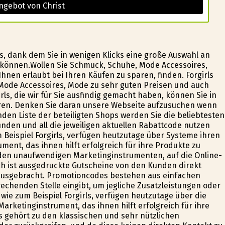
ngebot von Christ
s, dank dem Sie in wenigen Klicks eine große Auswahl an
können.Wollen Sie Schmuck, Schuhe, Mode Accessoires,
hnen erlaubt bei Ihren Käufen zu sparen, finden. Forgirls
Mode Accessoires, Mode zu sehr guten Preisen und auch
ls, die wir für Sie ausfindig gemacht haben, können Sie in
aren. Denken Sie daran unsere Webseite aufzusuchen wenn
den Liste der beteiligten Shops werden Sie die beliebtesten
den und all die jeweiligen aktuellen Rabattcode nutzen
 Beispiel Forgirls, verfügen heutzutage über Systeme ihren
ent, das ihnen hilft erfolgreich für ihre Produkte zu
den unaufwendigen Marketinginstrumenten, auf die Online-
ch ist ausgedruckte Gutscheine von den Kunden direkt
ausgebracht. Promotioncodes bestehen aus einfachen
chenden Stelle eingibt, um jegliche Zusatzleistungen oder
wie zum Beispiel Forgirls, verfügen heutzutage über die
rketinginstrument, das ihnen hilft erfolgreich für ihre
 gehört zu den klassischen und sehr nützlichen