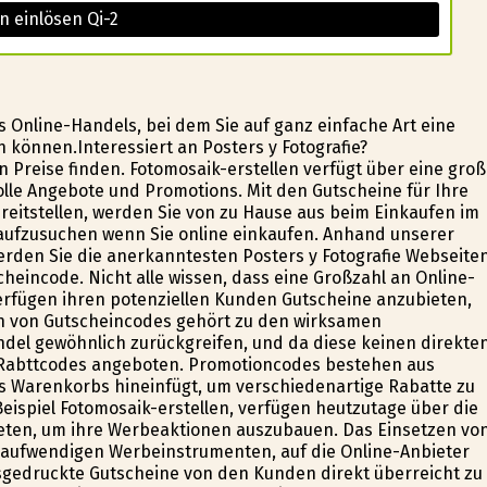
n einlösen Qi-2
s Online-Handels, bei dem Sie auf ganz einfache Art eine
 können.Interessiert an Posters y Fotografie?
 Preise finden. Fotomosaik-erstellen verfügt über eine gro
olle Angebote und Promotions. Mit den Gutscheine für Ihre
ereitstellen, werden Sie von zu Hause aus beim Einkaufen im
 aufzusuchen wenn Sie online einkaufen. Anhand unserer
erden Sie die anerkanntesten Posters y Fotografie Webseite
heincode. Nicht alle wissen, dass eine Großzahl an Online-
verfügen ihren potenziellen Kunden Gutscheine anzubieten,
n von Gutscheincodes gehört zu den wirksamen
ndel gewöhnlich zurückgreifen, und da diese keinen direkte
Rabttcodes angeboten. Promotioncodes bestehen aus
es Warenkorbs hineinfügt, um verschiedenartige Rabatte zu
Beispiel Fotomosaik-erstellen, verfügen heutzutage über die
ieten, um ihre Werbeaktionen auszubauen. Das Einsetzen vo
naufwendigen Werbeinstrumenten, auf die Online-Anbieter
usgedruckte Gutscheine von den Kunden direkt überreicht zu