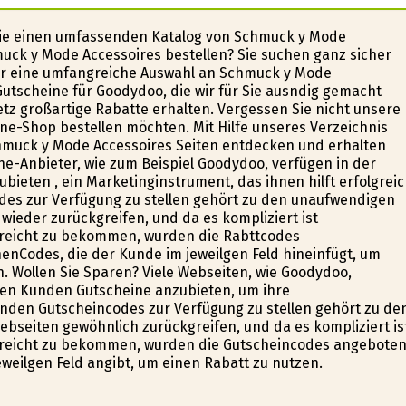
ie einen umfassenden Katalog von Schmuck y Mode
uck y Mode Accessoires bestellen? Sie suchen ganz sicher
er eine umfangreiche Auswahl an Schmuck y Mode
utscheine für Goodydoo, die wir für Sie ausfindig gemacht
z großartige Rabatte erhalten. Vergessen Sie nicht unsere
ne-Shop bestellen möchten. Mit Hilfe unseres Verzeichnis
hmuck y Mode Accessoires Seiten entdecken und erhalten
ne-Anbieter, wie zum Beispiel Goodydoo, verfügen in der
eten , ein Marketinginstrument, das ihnen hilft erfolgrei
des zur Verfügung zu stellen gehört zu den unaufwendigen
wieder zurückgreifen, und da es kompliziert ist
ereicht zu bekommen, wurden die Rabttcodes
nCodes, die der Kunde im jeweilgen Feld hineinfügt, um
n. Wollen Sie Sparen? Viele Webseiten, wie Goodydoo,
llen Kunden Gutscheine anzubieten, um ihre
den Gutscheincodes zur Verfügung zu stellen gehört zu de
bseiten gewöhnlich zurückgreifen, und da es kompliziert is
ereicht zu bekommen, wurden die Gutscheincodes angeboten
weilgen Feld angibt, um einen Rabatt zu nutzen.