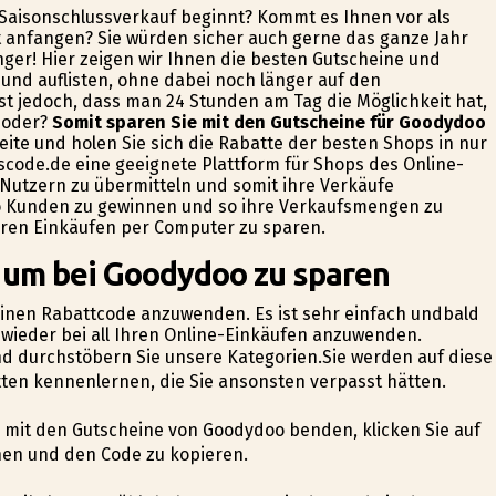
r Saisonschlussverkauf beginnt? Kommt es Ihnen vor als
t anfangen? Sie würden sicher auch gerne das ganze Jahr
änger! Hier zeigen wir Ihnen die besten Gutscheine und
n und auflisten, ohne dabei noch länger auf den
ist jedoch, dass man 24 Stunden am Tag die Möglichkeit hat,
, oder?
Somit sparen Sie mit den Gutscheine für Goodydoo
ite und holen Sie sich die Rabatte der besten Shops in nur
nscode.de eine geeignete Plattform für Shops des Online-
Nutzern zu übermitteln und somit ihre Verkäufe
oo Kunden zu gewinnen und so ihre Verkaufsmengen zu
ihren Einkäufen per Computer zu sparen.
, um bei Goodydoo zu sparen
 einen Rabattcode anzuwenden. Es ist sehr einfach undbald
 wieder bei all Ihren Online-Einkäufen anzuwenden.
und durchstöbern Sie unsere Kategorien.Sie werden auf diese
ten kennenlernen, die Sie ansonsten verpasst hätten.
te mit den Gutscheine von Goodydoo befinden, klicken Sie auf
nen und den Code zu kopieren.