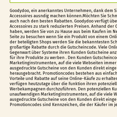
Goodydoo, ein anerkanntes Unternehmen, dank dem S
Accessoires ausfindig machen können.Möchten Sie Schm
auch nach den besten Rabatten. Goodydoo verfügt üb
Accessoires zu stark reduzierten Preisen. Anhand der G
haben, werden Sie von zu Hause aus beim Kaufen im Net
Seite zu besuchen wenn Sie ein Produkt von einem Onli
der beteiligten Shops werden Sie die bekanntesten Sc
großartige Rabatte durch die Gutscheincode. Viele Onli
Gegenwart über Systeme ihren Kunden Gutscheine anzubi
für ihre Produkte zu werben . Den Kunden Gutscheinco
Marketinginstrumenten, auf die viele Webseiten immer 
ausgedruckte Gutscheine von den Kunden direkt eing
herausgebracht. Promotioncodes bestehen aus einfache
Vorteile und Rabatte auf seine Online-Käufe zu erhalte
verfügen heutzutage über die Funktion ihren potenzie
Werbekampagnen durchzuführen. Den potenziellen Kun
unaufwendigen Marketinginstrumenten, auf die viele We
ausgedruckte Gutscheine von den Kunden direkt eing
Promotioncodes sind Kennzeichen, die der Käufer im je