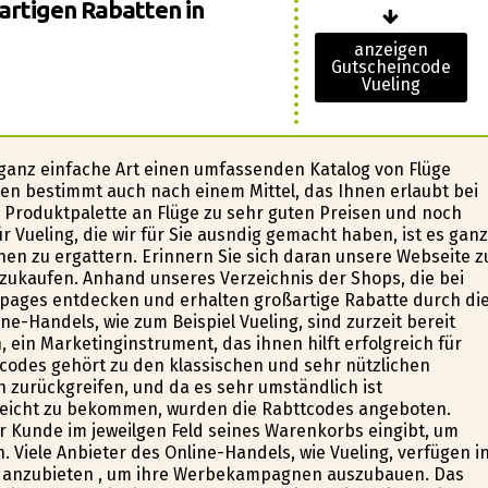
ßartigen Rabatten in
anzeigen
Gutscheincode
Vueling
f ganz einfache Art einen umfassenden Katalog von Flüge
en bestimmt auch nach einem Mittel, das Ihnen erlaubt bei
e Produktpalette an Flüge zu sehr guten Preisen und noch
Vueling, die wir für Sie ausfindig gemacht haben, ist es ganz
en zu ergattern. Erinnern Sie sich daran unsere Webseite z
ukaufen. Anhand unseres Verzeichnis der Shops, die bei
pages entdecken und erhalten großartige Rabatte durch di
e-Handels, wie zum Beispiel Vueling, sind zurzeit bereit
ein Marketinginstrument, das ihnen hilft erfolgreich für
codes gehört zu den klassischen und sehr nützlichen
 zurückgreifen, und da es sehr umständlich ist
reicht zu bekommen, wurden die Rabttcodes angeboten.
 Kunde im jeweilgen Feld seines Warenkorbs eingibt, um
. Viele Anbieter des Online-Handels, wie Vueling, verfügen i
 anzubieten , um ihre Werbekampagnen auszubauen. Das