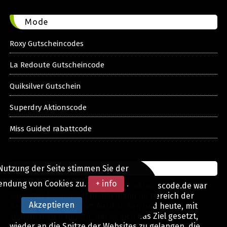
Mode
Roxy Gutscheincodes
La Redoute Gutscheincode
Quiksilver Gutschein
Superdry Aktionscode
Miss Guided rabattcode
Deraktionscode.de
Nutzung der Seite stimmen Sie der
endung von Cookies zu.
+ info
.
Aber nicht nur Online-Shops! Deraktionscode.de war
einer der Pioniere in Deutschland im Bereich der
Akzeptieren
Rabattgutscheine zum Ausdrucken und heute, mit
seinem neuen Design, hat es sich das Ziel gesetzt,
wieder an die Spitze der Websites zu gelangen, die