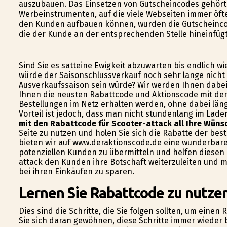
auszubauen. Das Einsetzen von Gutscheincodes gehört
Werbeinstrumenten, auf die viele Webseiten immer öfte
den Kunden aufbauen können, wurden die Gutscheinco
die der Kunde an der entsprechenden Stelle hineinfügt
Sind Sie es satteine Ewigkeit abzuwarten bis endlich w
würde der Saisonschlussverkauf noch sehr lange nicht 
Ausverkaufssaison sein würde? Wir werden Ihnen dabei 
Ihnen die neusten Rabattcode und Aktionscode mit den
Bestellungen im Netz erhalten werden, ohne dabei läng
Vorteil ist jedoch, dass man nicht stundenlang im Lad
mit den Rabattcode für Scooter-attack all Ihre Wüns
Seite zu nutzen und holen Sie sich die Rabatte der be
bieten wir auf www.deraktionscode.de eine wunderbare 
potenziellen Kunden zu übermitteln und helfen diesen
attack den Kunden ihre Botschaft weiterzuleiten und m
bei ihren Einkäufen zu sparen.
Lernen Sie Rabattcode zu nutzen
Dies sind die Schritte, die Sie folgen sollten, um eine
Sie sich daran gewöhnen, diese Schritte immer wieder b