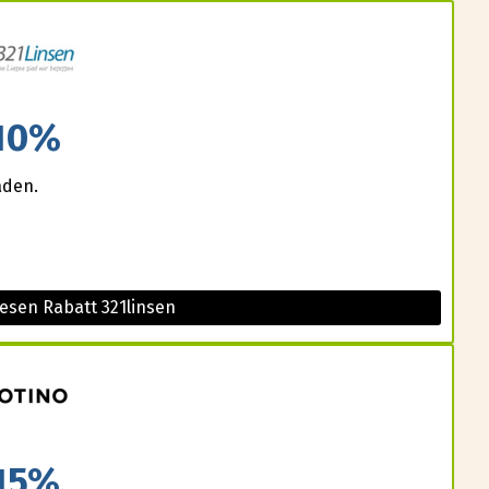
10%
aden.
esen Rabatt 321linsen
15%