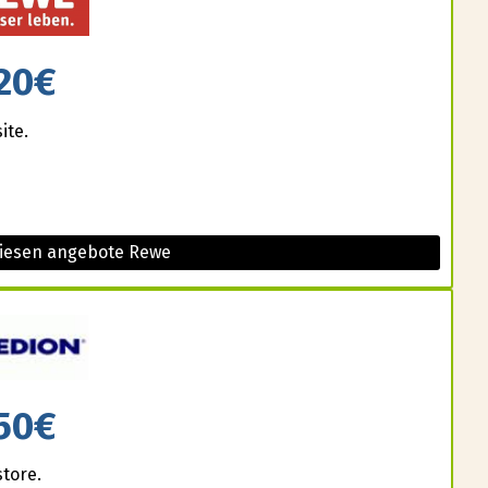
20€
ite.
diesen angebote Rewe
50€
store.