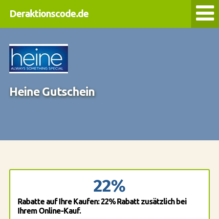
Deraktionscode.de
Heine Gutschein
22%
Rabatte auf Ihre Kaufen: 22% Rabatt zusätzlich bei
Ihrem Online-Kauf.