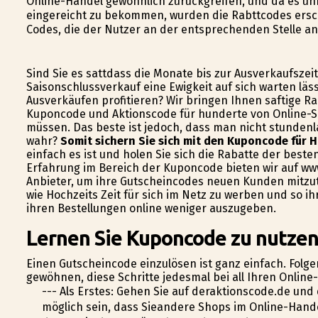
Online-Handel gewöhnlich zurückgreifen, und da es un
eingereicht zu bekommen, wurden die Rabttcodes ersc
Codes, die der Nutzer an der entsprechenden Stelle an
Sind Sie es sattdass die Monate bis zur Ausverkaufszei
Saisonschlussverkauf eine Ewigkeit auf sich warten läs
Ausverkäufen profitieren? Wir bringen Ihnen saftige Ra
Kuponcode und Aktionscode für hunderte von Online-S
müssen. Das beste ist jedoch, dass man nicht stundenl
wahr?
Somit sichern Sie sich mit den Kuponcode für 
einfach es ist und holen Sie sich die Rabatte der beste
Erfahrung im Bereich der Kuponcode bieten wir auf ww
Anbieter, um ihre Gutscheincodes neuen Kunden mitzute
wie Hochzeits Zeit für sich im Netz zu werben und so i
ihren Bestellungen online weniger auszugeben.
Lernen Sie Kuponcode zu nutzen,
Einen Gutscheincode einzulösen ist ganz einfach. Folge
gewöhnen, diese Schritte jedesmal bei all Ihren Onlin
--- Als Erstes: Gehen Sie auf deraktionscode.de un
möglich sein, dass Sieandere Shops im Online-Han