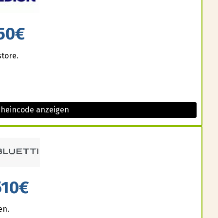
50€
store.
cheincode anzeigen
510€
en.