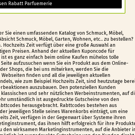
sen Rabatt Parfuemerie
 der Sie einen umfassenden Katalog von Schmuck, Möbel,
Absicht Schmuck, Möbel, Garten, Wohnen, etc.. zu bestellen?
 Hochzeits Zeit verfügt über eine große Auswahl an
stigen Preisen. Anhand der aktuellen Kuponcode für
, ist es ganz einfach beim online Kaufen mühelos tolle
 Seite aufzusuchen wenn Sie ein Produkt aus dem Online-
er Shops, die bei uns mitwirken, werden Sie die
Webseiten finden und all die jeweiligen aktuellen
els, wie zum Beispiel Hochzeits Zeit, sind heutzutage bere
erbeaktionen auszubauen. Den potenziellen Kunden
 klassischen und sehr nützlichen Werbeinstrumenten, auf d
ehr umständlich ist ausgedruckte Gutscheine von den
abttcodes herausgebracht. Rabttcodes bestehen aus
er jeweiligen Stelle seines Warenkorbs einträgt, um eine
eits Zeit, verfügen in der Gegenwart über Systeme ihren
inginstrument, das ihnen hilft erfolgreich für ihre Produkt
u den wirksamen Marketinginstrumenten, auf die Anbieter i