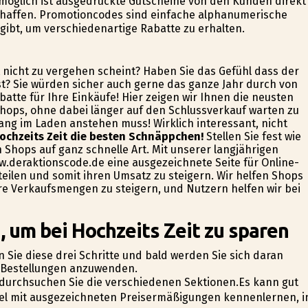
möglich ist ausgedruckte Gutscheine von den Kunden direkt
haffen. Promotioncodes sind einfache alphanumerische
gibt, um verschiedenartige Rabatte zu erhalten.
t nicht zu vergehen scheint? Haben Sie das Gefühl dass der
st? Sie würden sicher auch gerne das ganze Jahr durch von
batte für Ihre Einkäufe! Hier zeigen wir Ihnen die neusten
hops, ohne dabei länger auf den Schlussverkauf warten zu
ang im Laden anstehen muss! Wirklich interessant, nicht
Hochzeits Zeit die besten Schnäppchen!
Stellen Sie fest wie
n Shops auf ganz schnelle Art. Mit unserer langjährigen
w.deraktionscode.de eine ausgezeichnete Seite für Online-
ilen und somit ihren Umsatz zu steigern. Wir helfen Shops
hre Verkaufsmengen zu steigern, und Nutzern helfen wir bei
 um bei Hochzeits Zeit zu sparen
n Sie diese drei Schritte und bald werden Sie sich daran
e-Bestellungen anzuwenden.
d durchsuchen Sie die verschiedenen Sektionen.Es kann gut
del mit ausgezeichneten Preisermäßigungen kennenlernen, i