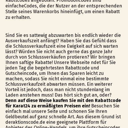
Rabttcodes angeboten. Promotioncodes sind
einfacheCodes, die der Nutzer an der entsprechenden
Stelle seines Warenkorbs hineinfügt, um einen Rabatt
zu erhalten.
Sind Sie es sattewig abzuwarten bis endlich wieder die
Ausverkaufszeit anfängt? Haben Sie das Gefühl dass
die Schlussverkaufszeit eine Ewigkeit auf sich warten
lässt? Würden Sie nicht auch gerne das ganze Jahr
durch von Schlussverkäufen profitieren? Wir bringen
Ihnen saftige Rabatte! Unsere Webseite findet für Sie
jeden Tag die begehrtesten Rabattcode und
Gutscheincode, um Ihnen das Sparen leicht zu
machen, sodass Sie nicht einmal eine bestimmte
Schlussverkaufzeit abwarten müssen. Ein weiterer
Vorteil ist jedoch, dass man nicht stundenlang im
Laden anstehen muss! Das hört sich gut an, oder?
Denn auf diese Weise kaufen Sie mit den Rabattcode
für Karat24 zu ermäßigten Preisen ein!
Besuchen Sie
einfach mal unsere Seite und schonen Sie Ihren
Geldbeutel auf ganz schnelle Art. Aus diesem Grund ist
deraktionscode.de eine geeignete Plattform für
Anbieter des Online-Handels, um ihre Gutscheincodes