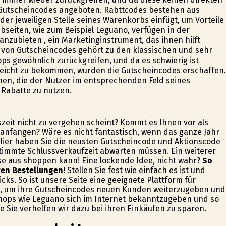
Gutscheincodes angeboten. Rabttcodes bestehen aus
er jeweiligen Stelle seines Warenkorbs einfügt, um Vorteile
bseiten, wie zum Beispiel Leguano, verfügen in der
zubieten , ein Marketinginstrument, das ihnen hilft
n von Gutscheincodes gehört zu den klassischen und sehr
s gewöhnlich zurückgreifen, und da es schwierig ist
eicht zu bekommen, wurden die Gutscheincodes erschaffen.
n, die der Nutzer im entsprechenden Feld seines
 Rabatte zu nutzen.
szeit nicht zu vergehen scheint? Kommt es Ihnen vor als
 anfangen? Wäre es nicht fantastisch, wenn das ganze Jahr
 Hier haben Sie die neusten Gutscheincode und Aktionscode
estimmte Schlussverkaufzeit abwarten müssen. Ein weiterer
use aus shoppen kann! Eine lockende Idee, nicht wahr?
So
ren Bestellungen!
Stellen Sie fest wie einfach es ist und
cks. So ist unsere Seite eine geeignete Plattform für
n, um ihre Gutscheincodes neuen Kunden weiterzugeben und
 Shops wie Leguano sich im Internet bekanntzugeben und so
 Sie verhelfen wir dazu bei ihren Einkäufen zu sparen.