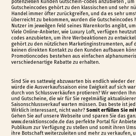
potenziellen Kunden Gutschein-codes anzubieten , um 
Gutscheincodes gehört zu den klassischen und sehr nü
Handel immer öfter zurückgreifen, und da es sehr ums
überreicht zu bekommen, wurden die Gutscheincodes h
Nutzer im jeweilgen Feld seines Warenkorbs angibt, um
Viele Online-Anbieter, wie Luxury Loft, verfügen heutz
codes anzubieten, um ihre Werbeaktionen zu entwicke
gehört zu den nützlichen Marketinginstrumenten, auf d
keinen direkten Kontakt zu den Kunden aufbauen könn
Promotioncodes bestehen aus einfachen alphanumerisch
verschiedenartige Rabatte zu erhalten.
Sind Sie es sattewig abzuwarten bis endlich wieder de
würde die Ausverkaufssaison eine Ewigkeit auf sich wa
durch von Schlussverkäufen profitieren? Wir werden Ihn
und Gutscheine, die wir für Sie regelmäßig aktualisiere
Saisonschlussverkauf warten müssen. Das beste ist je
Wirklich interessant, nicht wahr?
Somit erfüllen Sie mi
Gehen Sie auf unsere Webseite und sparen Sie das ganze
www.deraktionscode.de das perfekte Portal für Anbiet
Publikum zur Verfügung zu stellen und somit ihren Ums
ihre Botschaft weiterzuleiten und mehr zu verkaufen, u