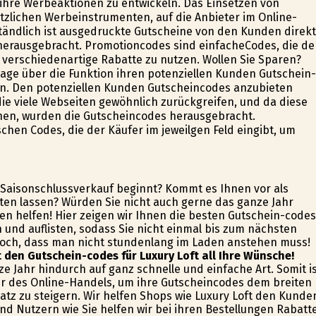
ihre Werbeaktionen zu entwickeln. Das Einsetzen von
tzlichen Werbeinstrumenten, auf die Anbieter im Online-
tändlich ist ausgedruckte Gutscheine von den Kunden direkt
erausgebracht. Promotioncodes sind einfacheCodes, die de
 verschiedenartige Rabatte zu nutzen. Wollen Sie Sparen?
utage über die Funktion ihren potenziellen Kunden Gutschein-
ln. Den potenziellen Kunden Gutscheincodes anzubieten
ie viele Webseiten gewöhnlich zurückgreifen, und da diese
en, wurden die Gutscheincodes herausgebracht.
en Codes, die der Käufer im jeweilgen Feld eingibt, um
r Saisonschlussverkauf beginnt? Kommt es Ihnen vor als
rten lassen? Würden Sie nicht auch gerne das ganze Jahr
en helfen! Hier zeigen wir Ihnen die besten Gutschein-codes
n und auflisten, sodass Sie nicht einmal bis zum nächsten
doch, dass man nicht stundenlang im Laden anstehen muss!
t den Gutschein-codes für Luxury Loft all Ihre Wünsche!
 Jahr hindurch auf ganz schnelle und einfache Art. Somit i
er des Online-Handels, um ihre Gutscheincodes dem breiten
atz zu steigern. Wir helfen Shops wie Luxury Loft den Kunde
nd Nutzern wie Sie helfen wir bei ihren Bestellungen Rabatt