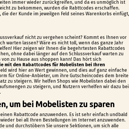
iten immer wieder zurückgreifen, und da es unmöglich ist
eicht zu bekommen, wurden die Rabttcodes erschaffen.
die der Kunde im jeweilgen Feld seines Warenkorbs einfügt
hlussverkauf nicht zu vergehen scheint? Kommt es Ihnen vor
ich warten lassen? Wäre es nicht toll, wenn das ganze Jahr
lfen! Hier zeigen wir Ihnen die begehrtesten Rabattcodes
hen, ohne dabei länger auf den Schlussverkauf warten zu
h von zu Hause aus shoppen kann! Das hört sich
ie mit den Rabattcodes für Mobelisten bei Ihren
eld wird hier an Wert gewinnen, und dies auf ganz einfache
tform für Online-Anbieter, um ihre Gutscheincodes dem breit
atz zu steigern. Wir helfen Shops wie Mobelisten dabei den
aufsmengen zu steigern, und Nutzern verhelfen wir dazu bei
.
en, um bei Mobelisten zu sparen
 um einen Rabattcode anzuwenden. Es ist sehr einfach undbald
wieder bei all Ihren Bestellungen im Internet anzuwenden.
.de und durchstöbern Sie unsere Sektionen, um sich alle