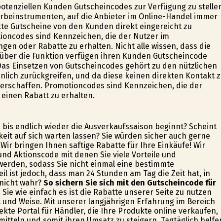
otenziellen Kunden Gutscheincodes zur Verfügung zu stelle
rbeinstrumenten, auf die Anbieter im Online-Handel immer
ckte Gutscheine von den Kunden direkt eingereicht zu
oncodes sind Kennzeichen, die der Nutzer im
ngen oder Rabatte zu erhalten. Nicht alle wissen, dass die
 über die Funktion verfügen ihren Kunden Gutscheincode
as Einsetzen von Gutscheincodes gehört zu den nützlichen
lich zurückgreifen, und da diese keinen direkten Kontakt 
rschaffen. Promotioncodes sind Kennzeichen, die der
 einen Rabatt zu erhalten.
 bis endlich wieder die Ausverkaufssaison beginnt? Scheint
eit auf sich warten lassen? Sie würden sicher auch gerne
Wir bringen Ihnen saftige Rabatte für Ihre Einkäufe! Wir
und Aktionscode mit denen Sie viele Vorteile und
werden, sodass Sie nicht einmal eine bestimmte
l ist jedoch, dass man 24 Stunden am Tag die Zeit hat, in
 nicht wahr?
So sichern Sie sich mit den Gutscheincode für
ie wie einfach es ist die Rabatte unserer Seite zu nutzen
t und Weise. Mit unserer langjährigen Erfahrung im Bereich
kte Portal für Händler, die Ihre Produkte online verkaufen,
tteln und somit ihren Umsatz zu steigern. Tagtäglich helfe