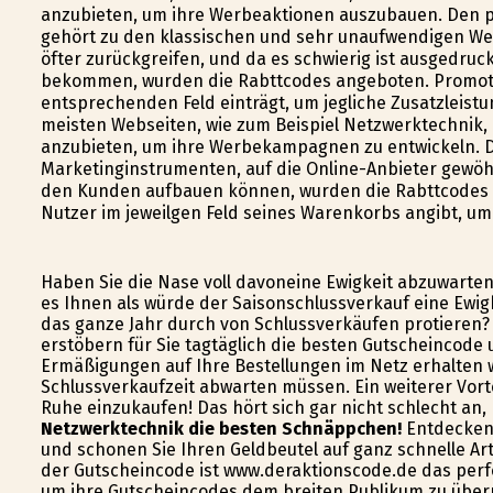
anzubieten, um ihre Werbeaktionen auszubauen. Den p
gehört zu den klassischen und sehr unaufwendigen We
öfter zurückgreifen, und da es schwierig ist ausgedru
bekommen, wurden die Rabttcodes angeboten. Promoti
entsprechenden Feld einträgt, um jegliche Zusatzleistu
meisten Webseiten, wie zum Beispiel Netzwerktechnik,
anzubieten, um ihre Werbekampagnen zu entwickeln. D
Marketinginstrumenten, auf die Online-Anbieter gewöhn
den Kunden aufbauen können, wurden die Rabttcodes e
Nutzer im jeweilgen Feld seines Warenkorbs angibt, um
Haben Sie die Nase voll davoneine Ewigkeit abzuwarten
es Ihnen als würde der Saisonschlussverkauf eine Ewigk
das ganze Jahr durch von Schlussverkäufen profitieren? 
erstöbern für Sie tagtäglich die besten Gutscheincode 
Ermäßigungen auf Ihre Bestellungen im Netz erhalten 
Schlussverkaufzeit abwarten müssen. Ein weiterer Vortei
Ruhe einzukaufen! Das hört sich gar nicht schlecht an,
Netzwerktechnik die besten Schnäppchen!
Entdecken S
und schonen Sie Ihren Geldbeutel auf ganz schnelle Ar
der Gutscheincode ist www.deraktionscode.de das perfe
um ihre Gutscheincodes dem breiten Publikum zu übermi