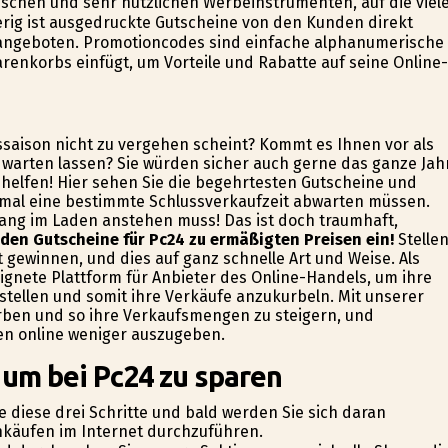
schen und sehr nützlichen Werbeinstrumenten, auf die viel
erig ist ausgedruckte Gutscheine von den Kunden direkt
angeboten. Promotioncodes sind einfache alphanumerische
arenkorbs einfügt, um Vorteile und Rabatte auf seine Online-
ssaison nicht zu vergehen scheint? Kommt es Ihnen vor als
h warten lassen? Sie würden sicher auch gerne das ganze Jah
helfen! Hier sehen Sie die begehrtesten Gutscheine und
inmal eine bestimmte Schlussverkaufzeit abwarten müssen.
nlang im Laden anstehen muss! Das ist doch traumhaft,
 den Gutscheine für Pc24 zu ermäßigten Preisen ein!
Stelle
rt gewinnen, und dies auf ganz schnelle Art und Weise. Als
ignete Plattform für Anbieter des Online-Handels, um ihre
tellen und somit ihre Verkäufe anzukurbeln. Mit unserer
werben und so ihre Verkaufsmengen zu steigern, und
gen online weniger auszugeben.
 um bei Pc24 zu sparen
e diese drei Schritte und bald werden Sie sich daran
inkäufen im Internet durchzuführen.