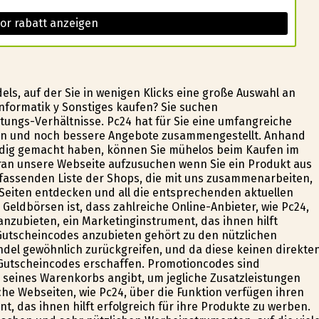
or rabatt anzeigen
els, auf der Sie in wenigen Klicks eine große Auswahl an
nformatik y Sonstiges kaufen? Sie suchen
ungs-Verhältnisse. Pc24 hat für Sie eine umfangreiche
isen und noch bessere Angebote zusammengestellt. Anhand
sfindig gemacht haben, können Sie mühelos beim Kaufen im
aran unsere Webseite aufzusuchen wenn Sie ein Produkt aus
fassenden Liste der Shops, die mit uns zusammenarbeiten,
 Seiten entdecken und all die entsprechenden aktuellen
 Geldbörsen ist, dass zahlreiche Online-Anbieter, wie Pc24,
nzubieten, ein Marketinginstrument, das ihnen hilft
 Gutscheincodes anzubieten gehört zu den nützlichen
ndel gewöhnlich zurückgreifen, und da diese keinen direkte
Gutscheincodes erschaffen. Promotioncodes sind
 seines Warenkorbs angibt, um jegliche Zusatzleistungen
iche Webseiten, wie Pc24, über die Funktion verfügen ihren
, das ihnen hilft erfolgreich für ihre Produkte zu werben.