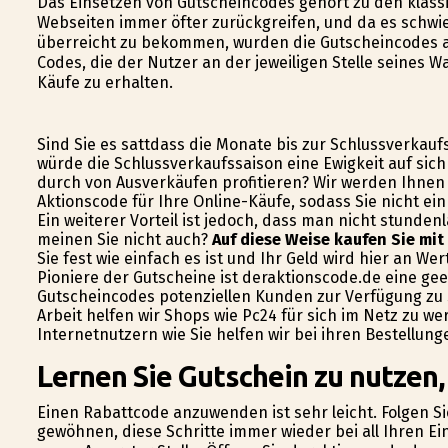
Das Einsetzen von Gutscheincodes gehört zu den klassi
Webseiten immer öfter zurückgreifen, und da es schwi
überreicht zu bekommen, wurden die Gutscheincodes 
Codes, die der Nutzer an der jeweiligen Stelle seines W
Käufe zu erhalten.
Sind Sie es sattdass die Monate bis zur Schlussverkauf
würde die Schlussverkaufssaison eine Ewigkeit auf sic
durch von Ausverkäufen profitieren? Wir werden Ihnen 
Aktionscode für Ihre Online-Käufe, sodass Sie nicht e
Ein weiterer Vorteil ist jedoch, dass man nicht stunde
meinen Sie nicht auch?
Auf diese Weise kaufen Sie mit
Sie fest wie einfach es ist und Ihr Geld wird hier an We
Pioniere der Gutscheine ist deraktionscode.de eine gee
Gutscheincodes potenziellen Kunden zur Verfügung zu s
Arbeit helfen wir Shops wie Pc24 für sich im Netz zu 
Internetnutzern wie Sie helfen wir bei ihren Bestellun
Lernen Sie Gutschein zu nutzen,
Einen Rabattcode anzuwenden ist sehr leicht. Folgen Si
gewöhnen, diese Schritte immer wieder bei all Ihren E