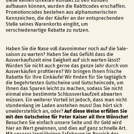
diese keinen direkten Kontakt zu den Kunden
aufbauen können, wurden die Rabttcodes erschaffen.
Promotioncodes bestehen aus alphanumerischen
Kennzeichen, die der Käufer an der entsprechenden
Stelle seines Warenkorbs eingibt, um
verschiedenartige Rabatte zu nutzen.
Haben Sie die Nase voll davonimmer noch auf die Sale-
saison zu warten? Haben Sie das Gefühl dass die
Ausverkaufszeit eine Ewigkeit auf sich warten lässt?
Würden Sie nicht auch gerne das ganze Jahr durch von
Ausverkäufen profitieren? Wir bringen Ihnen frische
Rabatte für Ihre Einkäufe! Wir finden für Sie tagtäglich
die begehrtesten Gutscheine und Gutscheincode, um
Ihnen das Sparen leicht zu machen, sodass Sie nicht
einmal eine bestimmte Schlussverkaufzeit abwarten
müssen. Ein weiterer Vorteil ist jedoch, dass man nicht
stundenlang im Laden anstehen muss! Das hört sich
unwiderstehlich an, oder?
Auf diese Weise erfüllen Sie
mit den Gutscheine für Peter Kaiser all Ihre Wünsche!
Besuchen Sie einfach unsere Seite und Ihr Geld wird
hier an Wert gewinnen, und dies auf ganz schnelle Art.
Mit unserer langjährigen Erfahrung im Bereich der