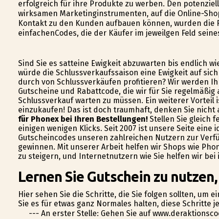
erfolgreich für ihre Produkte zu werben. Den potenzi
wirksamen Marketinginstrumenten, auf die Online-Shop
Kontakt zu den Kunden aufbauen können, wurden die 
einfachenCodes, die der Käufer im jeweilgen Feld sein
Sind Sie es satteine Ewigkeit abzuwarten bis endlich w
würde die Schlussverkaufssaison eine Ewigkeit auf sic
durch von Schlussverkäufen profitieren? Wir werden Ihn
Gutscheine und Rabattcode, die wir für Sie regelmäßig 
Schlussverkauf warten zu müssen. Ein weiterer Vorteil 
einzukaufen! Das ist doch traumhaft, denken Sie nicht
für Phonex bei Ihren Bestellungen!
Stellen Sie gleich f
einigen wenigen Klicks. Seit 2007 ist unsere Seite eine
Gutscheincodes unseren zahlreichen Nutzern zur Verfü
gewinnen. Mit unserer Arbeit helfen wir Shops wie Pho
zu steigern, und Internetnutzern wie Sie helfen wir b
Lernen Sie Gutschein zu nutzen,
Hier sehen Sie die Schritte, die Sie folgen sollten, um 
Sie es für etwas ganz Normales halten, diese Schritte 
--- An erster Stelle: Gehen Sie auf www.deraktions