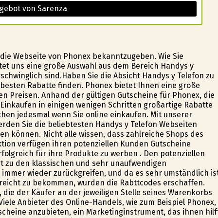
ngebot von Sarenza
 die Webseite von Phonex bekanntzugeben. Wie Sie
tet uns eine große Auswahl aus dem Bereich Handys y
rschwinglich sind.Haben Sie die Absicht Handys y Telefon zu
besten Rabatte finden. Phonex bietet Ihnen eine große
en Preisen. Anhand der gültigen Gutscheine für Phonex, die
e Einkaufen in einigen wenigen Schritten großartige Rabatte
chen jedesmal wenn Sie online einkaufen. Mit unserer
erden Sie die beliebtesten Handys y Telefon Webseiten
zen können. Nicht alle wissen, dass zahlreiche Shops des
ktion verfügen ihren potenziellen Kunden Gutscheine
rfolgreich für ihre Produkte zu werben . Den potenziellen
rt zu den klassischen und sehr unaufwendigen
 immer wieder zurückgreifen, und da es sehr umständlich is
reicht zu bekommen, wurden die Rabttcodes erschaffen.
die der Käufer an der jeweiligen Stelle seines Warenkorbs
Viele Anbieter des Online-Handels, wie zum Beispiel Phonex,
scheine anzubieten, ein Marketinginstrument, das ihnen hilf