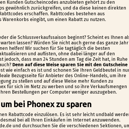
ellen Kunden Gutscheincodes anzubieten gehört zu den
s gewöhnlich zurückgreifen, und da diese keinen direkten
Rabttcodes erschaffen. Rabttcodes bestehen aus
es Warenkorbs eingibt, um einen Rabatt zu nutzen.
ieder die Schlussverkaufssaison beginnt? Scheint es Ihnen al
h warten lassen? Würden Sie nicht auch gerne das ganze Jahr
en helfen! Wir suchen für Sie tagtäglich die besten
aktualisieren und auflisten, ohne dabei länger auf den
ist jedoch, dass man 24 Stunden am Tag die Zeit hat, in Ruhe
 auch?
Denn auf diese Weise sparen Sie mit den Gutscheine
est wie einfach es ist und schonen Sie Ihren Geldbeutel in nu
 ideale Bezugsseite für Anbieter des Online-Handels, um ihre
gung zu stellen und auf diese Weise mehr Kunden zu
nex für sich im Netz zu werben und so ihre Verkaufsmengen
ei ihren Bestellungen per Computer weniger auszugeben.
 um bei Phonex zu sparen
einen Rabattcode einzulösen. Es ist sehr leicht undbald werde
jedesmal bei all Ihren Einkäufen im Internet anzuwenden.
code.de und durchsuchen Sie die verschiedenen Sektionen, u