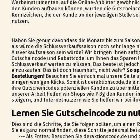
Werbeinstrumenten, auf die Online-Anbieter gewöhnlic
den Kunden aufbauen können, wurden die Gutscheinc
Kennzeichen, die der Kunde an der jeweiligen Stelle s
nutzen.
Haben Sie genug davondass die Monate bis zum Saisons
als würde die Schlussverkaufssaison noch sehr lange ni
Ausverkaufssaison sein würde? Wir bringen Ihnen saftig
Gutscheincode und Rabattcode, um Ihnen das Sparen l
Schlussverkauf warten zu müssen. Das beste ist jedoch
einzukaufen! Das ist doch traumhaft, nicht wahr?
So sp
Bestellungen!
Besuchen Sie einfach mal unsere Seite un
einigen wenigen Klicks. Somit ist deraktionscode.de ei
ihre Gutscheincodes potenziellen Kunden zu übermitte
unserer Arbeit helfen wir Shops wie Pi3g den Kunden i
steigern, und Internetnutzern wie Sie helfen wir bei i
Lernen Sie Gutscheincode zu nut
Dies sind die Schritte, die Sie folgen sollten, um eine
Sie es ganz normal finden, diese Schritte jedesmal bei 
--- Als Erstes: Besuchen Sie deraktionscode.de und