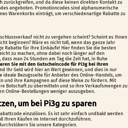
h zurückgreifen, und da diese keinen direkten Kontakt zu
odes angeboten. Promotioncodes sind alphanumerische
eines Warenkorbs einträgt, um verschiedenartige Rabatte zu
chlussverkauf nicht zu vergehen scheint? Scheint es Ihnen
cht beginnen? Wäre es nicht toll, wenn das ganze Jahr
e Rabatte für Ihre Einkäufe! Hier finden Sie die besten
eicht zu machen, ohne dabei noch länger auf den
, dass man 24 Stunden am Tag die Zeit hat, in Ruhe
aren Sie mit den Gutscheincode für Pi3g bei Ihren
d Ihr Geld wird hier an Wert gewinnen, und dies in nur
ne ideale Bezugsseite für Anbieter des Online-Handels, um
ln und ihre Kampagnen auf diese Weise zu fördern. Mit
hre Botschaft zu übermitteln und so ihre Verkaufsmengen zu
hren Online-Bestellungen weniger auszugeben.
zen, um bei Pi3g zu sparen
n Rabattcode einzulösen. Es ist sehr einfach undbald werden
all Ihren Käufen im Internet durchzuführen.
 durchstöbern Sie unsere Kategorien.