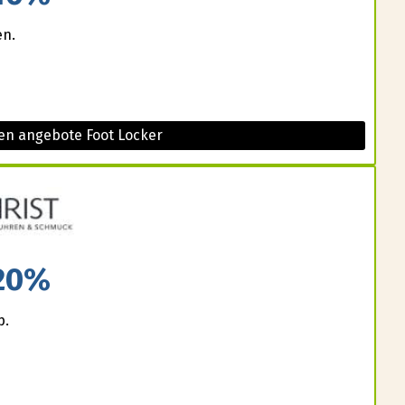
en.
en angebote Foot Locker
20%
p.