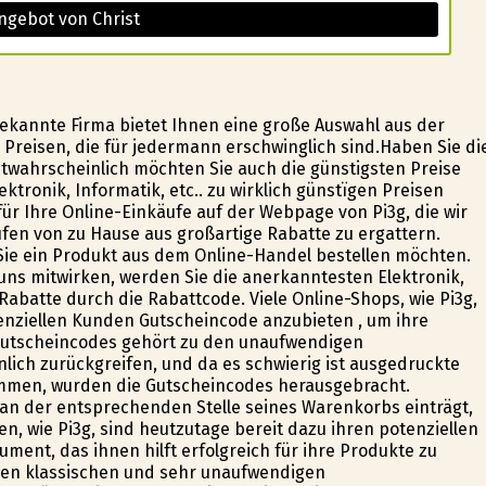
ngebot von Christ
e bekannte Firma bietet Ihnen eine große Auswahl aus der
zu Preisen, die für jedermann erschwinglich sind.Haben Sie di
hstwahrscheinlich möchten Sie auch die günstigsten Preise
ektronik, Informatik, etc.. zu wirklich günstïgen Preisen
ür Ihre Online-Einkäufe auf der Webpage von Pi3g, die wir
aufen von zu Hause aus großartige Rabatte zu ergattern.
ie ein Produkt aus dem Online-Handel bestellen möchten.
uns mitwirken, werden Sie die anerkanntesten Elektronik,
 Rabatte durch die Rabattcode. Viele Online-Shops, wie Pi3g,
enziellen Kunden Gutscheincode anzubieten , um ihre
utscheincodes gehört zu den unaufwendigen
ich zurückgreifen, und da es schwierig ist ausgedruckte
mmen, wurden die Gutscheincodes herausgebracht.
an der entsprechenden Stelle seines Warenkorbs einträgt,
n, wie Pi3g, sind heutzutage bereit dazu ihren potenziellen
ent, das ihnen hilft erfolgreich für ihre Produkte zu
den klassischen und sehr unaufwendigen