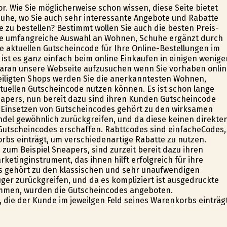
r. Wie Sie möglicherweise schon wissen, diese Seite bietet
uhe, wo Sie auch sehr interessante Angebote und Rabatte
zu bestellen? Bestimmt wollen Sie auch die besten Preis-
eine umfangreiche Auswahl an Wohnen, Schuhe ergänzt durch
e aktuellen Gutscheincode für Ihre Online-Bestellungen im
 ist es ganz einfach beim online Einkaufen in einigen wenige
daran unsere Webseite aufzusuchen wenn Sie vorhaben onlin
eiligten Shops werden Sie die anerkanntesten Wohnen,
tuellen Gutscheincode nutzen können. Es ist schon lange
eapers, nun bereit dazu sind ihren Kunden Gutscheincode
s Einsetzen von Gutscheincodes gehört zu den wirksamen
ndel gewöhnlich zurückgreifen, und da diese keinen direkte
utscheincodes erschaffen. Rabttcodes sind einfacheCodes,
rbs einträgt, um verschiedenartige Rabatte zu nutzen.
 zum Beispiel Sneapers, sind zurzeit bereit dazu ihren
etinginstrument, das ihnen hilft erfolgreich für ihre
s gehört zu den klassischen und sehr unaufwendigen
ger zurückgreifen, und da es kompliziert ist ausgedruckte
ommen, wurden die Gutscheincodes angeboten.
die der Kunde im jeweilgen Feld seines Warenkorbs einträgt