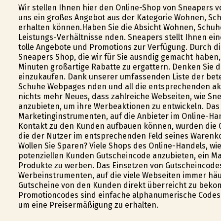
Wir stellen Ihnen hier den Online-Shop von Sneapers vo
uns ein großes Angebot aus der Kategorie Wohnen, Sch
erhalten können.Haben Sie die Absicht Wohnen, Schuhe 
Leistungs-Verhältnisse finden. Sneapers stellt Ihnen 
tolle Angebote und Promotions zur Verfügung. Durch di
Sneapers Shop, die wir für Sie ausfindig gemacht haben,
Minuten großartige Rabatte zu ergattern. Denken Sie 
einzukaufen. Dank unserer umfassenden Liste der bet
Schuhe Webpages finden und all die entsprechenden ak
nichts mehr Neues, dass zahlreiche Webseiten, wie Sn
anzubieten, um ihre Werbeaktionen zu entwickeln. Da
Marketinginstrumenten, auf die Anbieter im Online-Ha
Kontakt zu den Kunden aufbauen können, wurden die G
die der Nutzer im entsprechenden Feld seines Warenko
Wollen Sie Sparen? Viele Shops des Online-Handels, wie
potenziellen Kunden Gutscheincode anzubieten, ein Mark
Produkte zu werben. Das Einsetzen von Gutscheincode
Werbeinstrumenten, auf die viele Webseiten immer häufi
Gutscheine von den Kunden direkt überreicht zu bek
Promotioncodes sind einfache alphanumerische Codes, 
um eine Preisermäßigung zu erhalten.